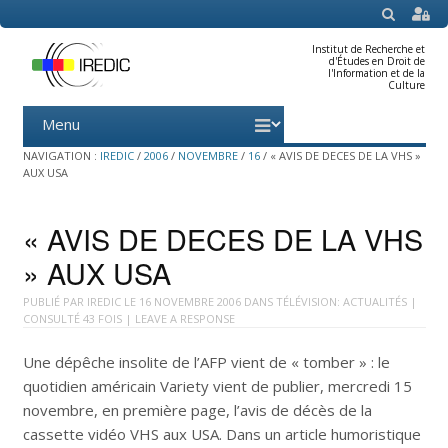
SEARCH
Institut de Recherche et
d'Études en Droit de
l'Information et de la
Culture
Menu
Skip
to
content
NAVIGATION :
IREDIC
/
2006
/
NOVEMBRE
/
16
/
« AVIS DE DECES DE LA VHS »
AUX USA
« AVIS DE DECES DE LA VHS
» AUX USA
PUBLIÉ PAR
IREDIC
LE
16 NOVEMBRE 2006
DANS
TÉLÉVISION: ACTUALITÉS
|
CONSULTÉ 43 FOIS |
LEAVE A RESPONSE
Une dépêche insolite de l’AFP vient de « tomber » : le
quotidien américain Variety vient de publier, mercredi 15
novembre, en première page, l’avis de décès de la
cassette vidéo VHS aux USA. Dans un article humoristique