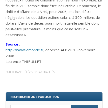
nouveaux modes de consommation semble inexorable. La
fin de la VHS semble donc être inéluctable. Et pourtant, le
chiffre d’affaire de la VHS, pour 2006, est loin d’être
négligeable. Le quotidien estime celui-ci à 300 millions de
dollars. L’avis de décès pour mort naturelle semble donc
peut-être prématuré…à moins que ce ne soit un «
assassinat ».
Source
:
http://www.lemonde.fr
, dépêche AFP du 15 novembre
2006
Laurence THIEULLET
PUBLIÉ DANS
TÉLÉVISION: ACTUALITÉS
RECHERCHER UNE PUBLICATION
Search