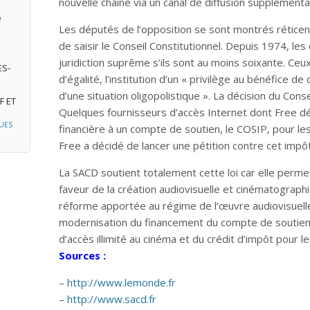
nouvelle chaîne via un canal de diffusion supplémenta
e
Les députés de l’opposition se sont montrés réticent
de saisir le Conseil Constitutionnel. Depuis 1974, le
juridiction suprême s’ils sont au moins soixante. Ceux
ES-
d’égalité, l’institution d’un « privilège au bénéfice 
d’une situation oligopolistique ». La décision du Conse
F ET
Quelques fournisseurs d’accès Internet dont Free dén
UES
financière à un compte de soutien, le COSIP, pour les
Free a décidé de lancer une pétition contre cet impôt 
La SACD soutient totalement cette loi car elle perm
faveur de la création audiovisuelle et cinématographiq
réforme apportée au régime de l’œuvre audiovisuelle,
modernisation du financement du compte de soutien,
d’accès illimité au cinéma et du crédit d’impôt pour le
Sources :
–
http://www.lemonde.fr
–
http://www.sacd.fr