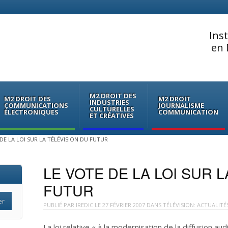
Ins
en 
M2 DROIT DES
M2 DROIT DES
M2 DROIT
INDUSTRIES
COMMUNICATIONS
JOURNALISME
CULTURELLES
ÉLECTRONIQUES
COMMUNICATION
ET CRÉATIVES
DE LA LOI SUR LA TÉLÉVISION DU FUTUR
LE VOTE DE LA LOI SUR 
FUTUR
PUBLIÉ PAR
IREDIC
LE
27 FÉVRIER 2007
DANS
TÉLÉVISION: ACTUALITÉ
La loi relative « à la modernisation de la diffusion audi