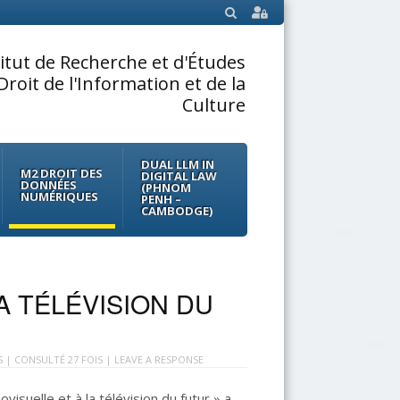
SEARCH
titut de Recherche et d'Études
Droit de l'Information et de la
Culture
DUAL LLM IN
M2 DROIT DES
DIGITAL LAW
DONNÉES
(PHNOM
NUMÉRIQUES
PENH –
CAMBODGE)
LA TÉLÉVISION DU
S
| CONSULTÉ 27 FOIS |
LEAVE A RESPONSE
ovisuelle et à la télévision du futur » a