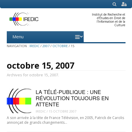
SEARCH
Institut de Recherche et
d'Études en Droit de
l'Information et de la
Culture
Menu
Skip
to
content
NAVIGATION :
IREDIC
/
2007
/
OCTOBRE
/
15
octobre 15, 2007
Archives for octobre 15, 2007.
LA TÉLÉ-PUBLIQUE : UNE
RÉVOLUTION TOUJOURS EN
ATTENTE
IREDIC
/
15 OCTOBRE 2007
A son arrivée à la tête de France Télévision, en 2005, Patrick de Carolis
annonçait de grands changements…