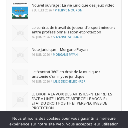
Nouvel ouvrage : La vie juridique des jeux vidéo
9 JUILLET 2026
/
PHILIPPE MOURON
Le contrat de travail du joueur d’e‑sport mineur :
entre professionnalisation et protection
16 JUIN 2026
/
SUZANNE GOSMAIN
Note juridique – Morgane Payan
16 JUIN 2026
/
MORGANE PAYAN
Le “contrat 360” en droit de la musique :
anatomie d’un mythe juridique
16 JUIN 2026
/
JULIE DEICHELBOHRER
LE DROIT A LA VOIX DES ARTISTES-INTERPRETES
FACE A L’INTELLIGENCE ARTIFICIELLE VOCALE :
ETAT DU DROIT POSITIF ET PERSPECTIVES DE
PROTECTION
16 JUIN 2026
/
ANDREA FRANCA MARQUES FRUTUOSO
Nous utilisons des cookies pour vous garantir la meilleure
expérience sur notre site web. Vous acceptez leur utilisation