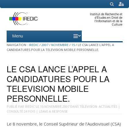
SEARCH
Institut de Recherche et
d'Études en Droit de
l'Information et de la
Culture
Menu
Skip
to
content
NAVIGATION :
IREDIC
/
2007
/
NOVEMBRE
/
15
/
LE CSA LANCE L’APPEL A
CANDIDATURES POUR LA TELEVISION MOBILE PERSONNELLE.
LE CSA LANCE L’APPEL A
CANDIDATURES POUR LA
TELEVISION MOBILE
PERSONNELLE.
PUBLIÉ PAR
IREDIC
LE
15 NOVEMBRE 2007
DANS
TÉLÉVISION: ACTUALITÉS
|
CONSULTÉ 24 FOIS |
LEAVE A RESPONSE
Le 8 novembre, le Conseil Supérieur de l’Audiovisuel (CSA)