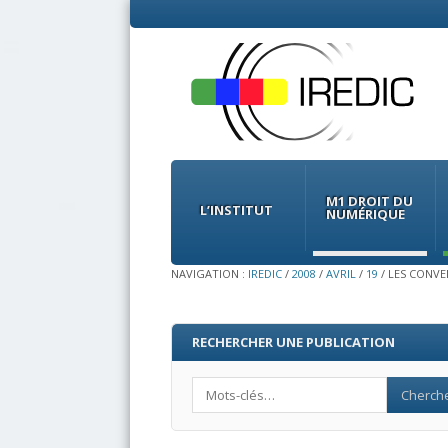
Menu
Skip
to
M1 DROIT DU
content
L’INSTITUT
NUMÉRIQUE
NAVIGATION :
IREDIC
/
2008
/
AVRIL
/
19
/
LES CONVE
RECHERCHER UNE PUBLICATION
Search