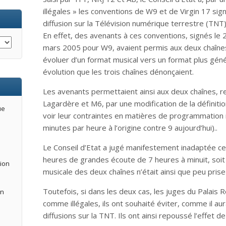
illégales » les conventions de W9 et de Virgin 17 sig
diffusion sur la Télévision numérique terrestre (TNT)
En effet, des avenants à ces conventions, signés le 
mars 2005 pour W9, avaient permis aux deux chaînes
évoluer d’un format musical vers un format plus géné
évolution que les trois chaînes dénonçaient.
Les avenants permettaient ainsi aux deux chaînes, r
Lagardère et M6, par une modification de la définit
ue
voir leur contraintes en matières de programmation m
minutes par heure à l’origine contre 9 aujourd’hui)..
Le Conseil d’Etat a jugé manifestement inadaptée cett
heures de grandes écoute de 7 heures à minuit, soit
tion
musicale des deux chaînes n’était ainsi que peu pris
Toutefois, si dans les deux cas, les juges du Palais 
an
comme illégales, ils ont souhaité éviter, comme il au
diffusions sur la TNT. Ils ont ainsi repoussé l’effet de