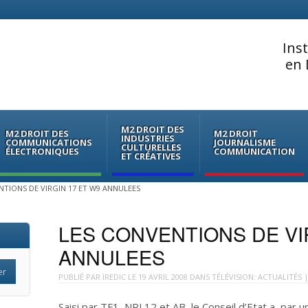
Ins
en 
M2 DROIT DES
M2 DROIT DES
M2 DROIT
INDUSTRIES
COMMUNICATIONS
JOURNALISME
CULTURELLES
ÉLECTRONIQUES
COMMUNICATION
ET CRÉATIVES
NTIONS DE VIRGIN 17 ET W9 ANNULEES
LES CONVENTIONS DE VI
ANNULEES
PUBLIÉ PAR
IREDIC
LE
19 AVRIL 2008
DANS
TÉLÉVISION: ACTUALITÉS
|
Saisi par TF1, NRJ 12 et AB, le Conseil d’Etat a, par 