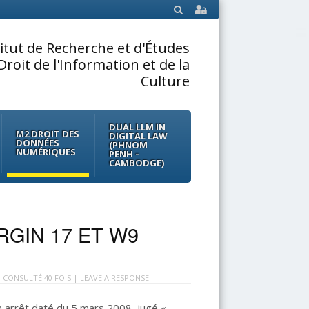
SEARCH
titut de Recherche et d'Études
Droit de l'Information et de la
Culture
DUAL LLM IN
M2 DROIT DES
DIGITAL LAW
DONNÉES
(PHNOM
NUMÉRIQUES
PENH –
CAMBODGE)
RGIN 17 ET W9
 CONSULTÉ 40 FOIS |
LEAVE A RESPONSE
un arrêt daté du 5 mars 2008, jugé «