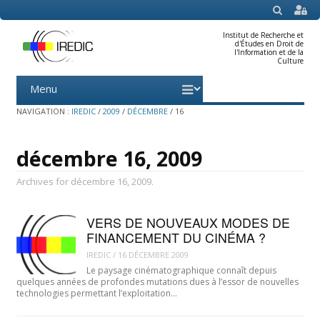
SEARCH
Institut de Recherche et
d'Études en Droit de
l'Information et de la
Culture
Menu
Skip
to
content
NAVIGATION :
IREDIC
/
2009
/
DÉCEMBRE
/
16
décembre 16, 2009
Archives for décembre 16, 2009.
VERS DE NOUVEAUX MODES DE
FINANCEMENT DU CINÉMA ?
IREDIC
/
16 DÉCEMBRE 2009
Le paysage cinématographique connaît depuis
quelques années de profondes mutations dues à l’essor de nouvelles
technologies permettant l’exploitation…