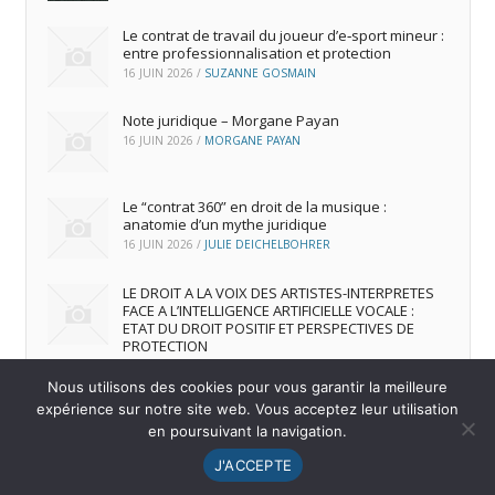
Le contrat de travail du joueur d’e‑sport mineur :
entre professionnalisation et protection
16 JUIN 2026
/
SUZANNE GOSMAIN
Note juridique – Morgane Payan
16 JUIN 2026
/
MORGANE PAYAN
Le “contrat 360” en droit de la musique :
anatomie d’un mythe juridique
16 JUIN 2026
/
JULIE DEICHELBOHRER
LE DROIT A LA VOIX DES ARTISTES-INTERPRETES
FACE A L’INTELLIGENCE ARTIFICIELLE VOCALE :
ETAT DU DROIT POSITIF ET PERSPECTIVES DE
PROTECTION
16 JUIN 2026
/
ANDREA FRANCA MARQUES FRUTUOSO
Nous utilisons des cookies pour vous garantir la meilleure
expérience sur notre site web. Vous acceptez leur utilisation
en poursuivant la navigation.
© 2026
IREDIC
-
Mentions Légales
J'ACCEPTE
Menu