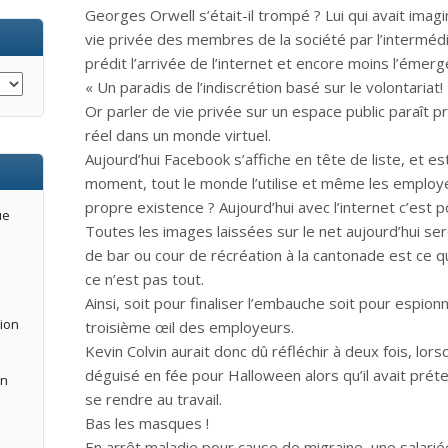
Georges Orwell s’était-il trompé ? Lui qui avait imagi
vie privée des membres de la société par l’intermédia
prédit l’arrivée de l’internet et encore moins l’éme
« Un paradis de l’indiscrétion basé sur le volontariat! 
Or parler de vie privée sur un espace public paraît 
réel dans un monde virtuel.
Aujourd’hui Facebook s’affiche en tête de liste, et es
moment, tout le monde l’utilise et même les employe
propre existence ? Aujourd’hui avec l’internet c’est p
ue
Toutes les images laissées sur le net aujourd’hui s
de bar ou cour de récréation à la cantonade est ce q
ce n’est pas tout.
Ainsi, soit pour finaliser l’embauche soit pour espio
tion
troisième œil des employeurs.
Kevin Colvin aurait donc dû réfléchir à deux fois, lors
déguisé en fée pour Halloween alors qu’il avait prét
an
se rendre au travail.
Bas les masques !
En arrêt maladie pour cause de migraine, une salariée