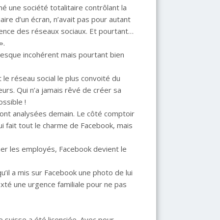
né une société totalitaire contrôlant la
ire d’un écran, n’avait pas pour autant
rgence des réseaux sociaux. Et pourtant…
».
presque incohérent mais pourtant bien
t le réseau social le plus convoité du
urs. Qui n’a jamais rêvé de créer sa
ossible !
eront analysées demain. Le côté comptoir
ui fait tout le charme de Facebook, mais
nner les employés, Facebook devient le
qu’il a mis sur Facebook une photo de lui
exté une urgence familiale pour ne pas
 suisse a été licenciée. Avec pour