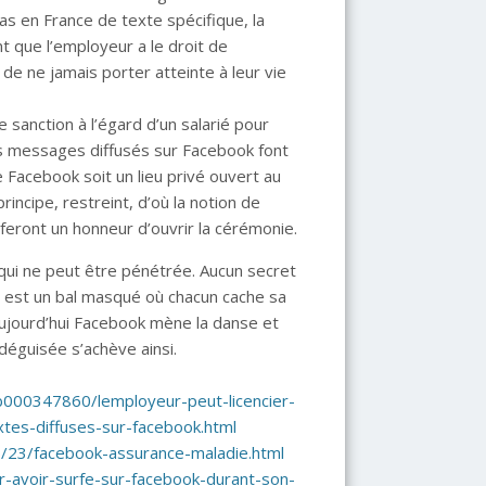
 pas en France de texte spécifique, la
t que l’employeur a le droit de
n de ne jamais porter atteinte à leur vie
sanction à l’égard d’un salarié pour
les messages diffusés sur Facebook font
 Facebook soit un lieu privé ouvert au
rincipe, restreint, d’où la notion de
 feront un honneur d’ouvrir la cérémonie.
 qui ne peut être pénétrée. Aucun secret
é est un bal masqué où chacun cache sa
 Aujourd’hui Facebook mène la danse et
 déguisée s’achève ainsi.
ib000347860/lemployeur-peut-licencier-
tes-diffuses-sur-facebook.html
1/23/facebook-assurance-maladie.html
ur-avoir-surfe-sur-facebook-durant-son-