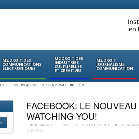
Ins
en 
M2 DROIT DES
M2 DROIT DES
M2 DROIT
INDUSTRIES
COMMUNICATIONS
JOURNALISME
CULTURELLES
ÉLECTRONIQUES
COMMUNICATION
ET CRÉATIVES
OOK: LE NOUVEAU BIG BROTHER IS WATCHING YOU!
FACEBOOK: LE NOUVEAU 
WATCHING YOU!
PUBLIÉ PAR
IREDIC
LE
30 DÉCEMBRE 2009
DANS
INTERNET / NUMÉRIQ
RESPONSE