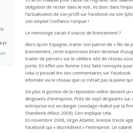
obligation de rester dans le noir, et donc dans l’imposs
e
l’actualisation de son profil sur Facebook via son Iphon
son emploi! Confiance rompue !
ES-
Le mensonge serait-il source de licenciement ?
F ET
Alors qu’en Espagne, traiter son patron de « fils de 
licenciement, cette expression étant devenue d’usa
UES
traiter de pervers sur le célèbre site de réseau social
porte. En effet une femme s’est faite renvoyée pour 
celui-ci pouvait lire ses commentaires sur Facebook. 
informée via le réseau que ce n’était pas la peine qu’
De plus la gestion de la réputation online devient un
dirigeants d’entreprise. Près de sept dirigeants sur 
entreprise est en danger (sondage réalisé par la fi
Shandwick début 2009). Ceci explique cela.
En novembre 2008, Virgin Atlantic, licencie treize a
Facebook qui « discréditent » l’entreprise. Un salarié