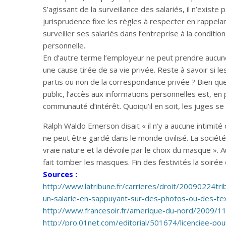
S’agissant de la surveillance des salariés, il n’existe
jurisprudence fixe les règles à respecter en rappelan
surveiller ses salariés dans l’entreprise à la conditio
personnelle.
En d’autre terme l’employeur ne peut prendre aucune 
une cause tirée de sa vie privée. Reste à savoir si 
partis ou non de la correspondance privée ? Bien que
public, l’accès aux informations personnelles est, en p
communauté d’intérêt. Quoiqu’il en soit, les juges se
Ralph Waldo Emerson disait « il n’y a aucune intimité
ne peut être gardé dans le monde civilisé. La sociét
vraie nature et la dévoile par le choix du masque ».
fait tomber les masques. Fin des festivités la soirée
Sources :
http://www.latribune.fr/carrieres/droit/20090224tr
un-salarie-en-sappuyant-sur-des-photos-ou-des-tex
http://www.francesoir.fr/amerique-du-nord/2009/1
http://pro.01net.com/editorial/501674/licenciee-po