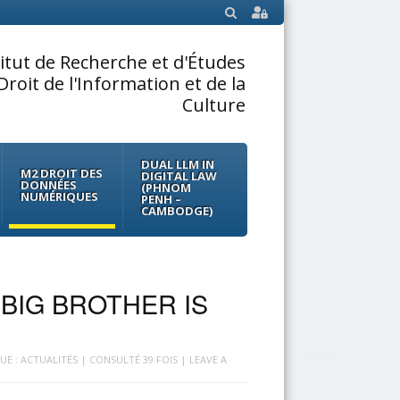
SEARCH
titut de Recherche et d'Études
Droit de l'Information et de la
Culture
DUAL LLM IN
M2 DROIT DES
DIGITAL LAW
DONNÉES
(PHNOM
NUMÉRIQUES
PENH –
CAMBODGE)
BIG BROTHER IS
UE : ACTUALITÉS
| CONSULTÉ 39 FOIS |
LEAVE A