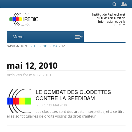
SEARCH
Institut de Recherche et
d'Études en Droit de
l'Information et de la
Culture
Menu
Skip
to
content
NAVIGATION :
IREDIC
/
2010
/
MAI
/
12
mai 12, 2010
Archives for mai 12, 2010.
LE COMBAT DES CLODETTES
CONTRE LA SPEDIDAM
IREDIC
/
12 MAI 2010
Les clodettes sont des artiste-interprètes, et à ce titre
elles sont titulaires de droits voisins du droit d’auteur.…