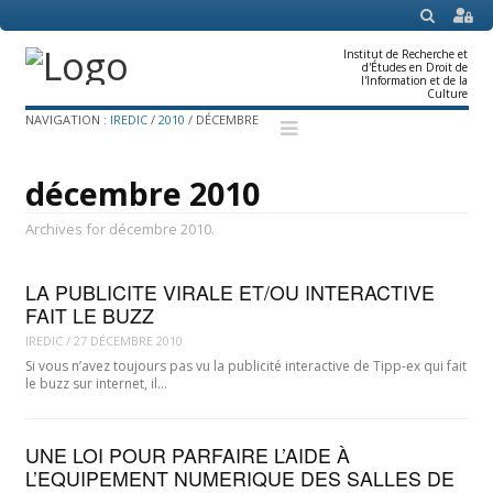
SEARCH
Institut de Recherche et
d'Études en Droit de
l'Information et de la
Culture
Menu
Skip
NAVIGATION :
IREDIC
/
2010
/
DÉCEMBRE
to
content
décembre 2010
Archives for décembre 2010.
LA PUBLICITE VIRALE ET/OU INTERACTIVE
FAIT LE BUZZ
IREDIC
/
27 DÉCEMBRE 2010
Si vous n’avez toujours pas vu la publicité interactive de Tipp-ex qui fait
le buzz sur internet, il…
UNE LOI POUR PARFAIRE L’AIDE À
L’EQUIPEMENT NUMERIQUE DES SALLES DE