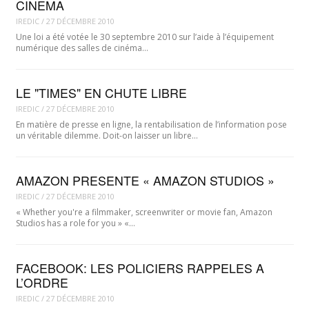
CINEMA
IREDIC
/
27 DÉCEMBRE 2010
Une loi a été votée le 30 septembre 2010 sur l’aide à l’équipement
numérique des salles de cinéma…
LE "TIMES" EN CHUTE LIBRE
IREDIC
/
27 DÉCEMBRE 2010
En matière de presse en ligne, la rentabilisation de l’information pose
un véritable dilemme. Doit-on laisser un libre…
AMAZON PRESENTE « AMAZON STUDIOS »
IREDIC
/
27 DÉCEMBRE 2010
« Whether you're a filmmaker, screenwriter or movie fan, Amazon
Studios has a role for you » «…
FACEBOOK: LES POLICIERS RAPPELES A
L’ORDRE
IREDIC
/
27 DÉCEMBRE 2010