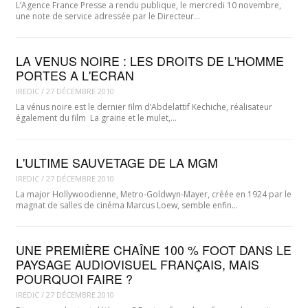
L’Agence France Presse a rendu publique, le mercredi 10 novembre,
une note de service adressée par le Directeur…
LA VENUS NOIRE : LES DROITS DE L'HOMME
PORTES A L'ECRAN
IREDIC
/
27 DÉCEMBRE 2010
La vénus noire est le dernier film d’Abdelattif Kechiche, réalisateur
également du film La graine et le mulet,…
L'ULTIME SAUVETAGE DE LA MGM
IREDIC
/
27 DÉCEMBRE 2010
La major Hollywoodienne, Metro-Goldwyn-Mayer, créée en 1924 par le
magnat de salles de cinéma Marcus Loew, semble enfin…
UNE PREMIÈRE CHAÎNE 100 % FOOT DANS LE
PAYSAGE AUDIOVISUEL FRANÇAIS, MAIS
POURQUOI FAIRE ?
IREDIC
/
27 DÉCEMBRE 2010