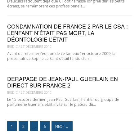
D‘aucuns redoutent déjà que C Foot ne fasse long feu sur les petits
écrans, se remémorant ces professionnels…
CONDAMNATION DE FRANCE 2 PAR LE CSA :
L’ENFANT N’ÉTAIT PAS MORT, LA
DÉONTOLOGIE L’ÉTAIT
IREDIC
/
27 DÉCEMBRE 2010
Avant de refermer l’édition de ce fameux 1er octobre 2009, la
présentatrice Sophie Le Saint s’était fendu d’un…
DERAPAGE DE JEAN-PAUL GUERLAIN EN
DIRECT SUR FRANCE 2
IREDIC
/
27 DÉCEMBRE 2010
Le 15 octobre dernier, Jean-Paul Guerlain, héritier du groupe de
parfumerie Guerlain, était invité sur le plateau du…
1
2
…
6
NEXT
→