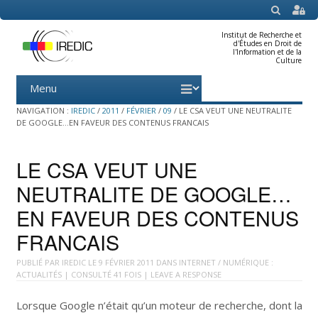
SEARCH
Institut de Recherche et
d'Études en Droit de
l'Information et de la
Culture
Menu
Skip
to
content
NAVIGATION :
IREDIC
/
2011
/
FÉVRIER
/
09
/
LE CSA VEUT UNE NEUTRALITE
DE GOOGLE…EN FAVEUR DES CONTENUS FRANCAIS
LE CSA VEUT UNE
NEUTRALITE DE GOOGLE…
EN FAVEUR DES CONTENUS
FRANCAIS
PUBLIÉ PAR
IREDIC
LE
9 FÉVRIER 2011
DANS
INTERNET / NUMÉRIQUE :
ACTUALITÉS
| CONSULTÉ 41 FOIS |
LEAVE A RESPONSE
Lorsque Google n’était qu’un moteur de recherche, dont la