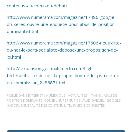
contenus-au-coeur-du-debat/
http://www.numerama.com/magazine/17486-google-
bruxelles-ouvre-une-enquete-pour-abus-de-position-
dominante.html
http://www.numerama.com/magazine/17606-neutralite-
du-net-le-parti-socialiste-depose-une-proposition-de-
loi.html
http://lexpansion.ger-multimedia.com/high-
tech/neutralite-du-net-la-proposition-de-loi-ps-rejetee-
en-commission_248687.html
PUBLIÉ DANS
INTERNET / NUMÉRIQUE : ACTUALITÉS
| TAG(S) :
ABUS DE
POSITION DOMINANTE
,
CONSEIL SUPÉRIEUR DE L'AUDIOVISUEL
,
GOOGLE
,
HADOPI
,
NEUTRALITÉ DES CONTENUS
,
TÉLÉVISION CONNECTÉE