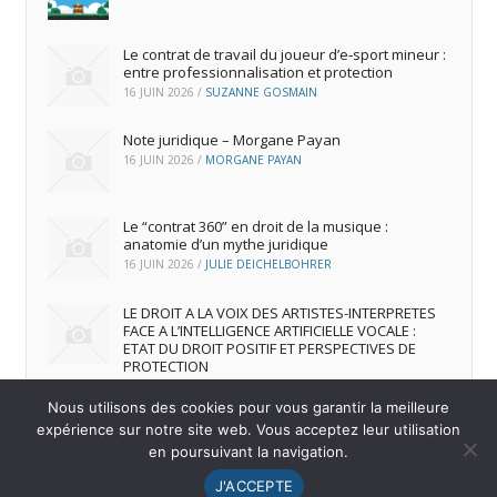
Le contrat de travail du joueur d’e‑sport mineur :
entre professionnalisation et protection
16 JUIN 2026
/
SUZANNE GOSMAIN
Note juridique – Morgane Payan
16 JUIN 2026
/
MORGANE PAYAN
Le “contrat 360” en droit de la musique :
anatomie d’un mythe juridique
16 JUIN 2026
/
JULIE DEICHELBOHRER
LE DROIT A LA VOIX DES ARTISTES-INTERPRETES
FACE A L’INTELLIGENCE ARTIFICIELLE VOCALE :
ETAT DU DROIT POSITIF ET PERSPECTIVES DE
PROTECTION
16 JUIN 2026
/
ANDREA FRANCA MARQUES FRUTUOSO
Nous utilisons des cookies pour vous garantir la meilleure
expérience sur notre site web. Vous acceptez leur utilisation
en poursuivant la navigation.
© 2026
IREDIC
-
Mentions Légales
J'ACCEPTE