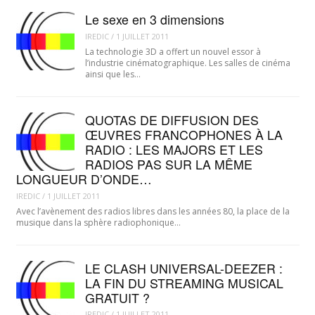
Le sexe en 3 dimensions
IREDIC
/
1 JUILLET 2011
La technologie 3D a offert un nouvel essor à
l’industrie cinématographique. Les salles de cinéma
ainsi que les…
QUOTAS DE DIFFUSION DES
ŒUVRES FRANCOPHONES À LA
RADIO : LES MAJORS ET LES
RADIOS PAS SUR LA MÊME
LONGUEUR D’ONDE…
IREDIC
/
1 JUILLET 2011
Avec l’avènement des radios libres dans les années 80, la place de la
musique dans la sphère radiophonique…
LE CLASH UNIVERSAL-DEEZER :
LA FIN DU STREAMING MUSICAL
GRATUIT ?
IREDIC
/
1 JUILLET 2011