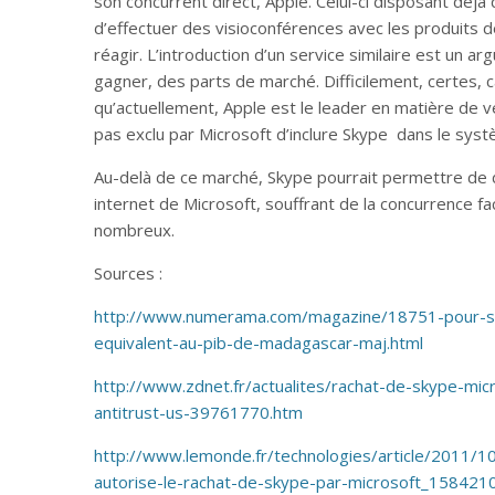
son concurrent direct, Apple. Celui-ci disposant déj
d’effectuer des visioconférences avec les produits d
réagir. L’introduction d’un service similaire est un ar
gagner, des parts de marché. Difficilement, certes, c
qu’actuellement, Apple est le leader en matière de ve
pas exclu par Microsoft d’inclure Skype dans le sys
Au-delà de ce marché, Skype pourrait permettre de 
internet de Microsoft, souffrant de la concurrence fa
nombreux.
Sources :
http://www.numerama.com/magazine/18751-pour-sk
equivalent-au-pib-de-madagascar-maj.html
http://www.zdnet.fr/actualites/rachat-de-skype-micr
antitrust-us-39761770.htm
http://www.lemonde.fr/technologies/article/2011/
autorise-le-rachat-de-skype-par-microsoft_158421