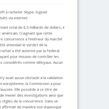
t à racheter Skype, logiciel
its via internet.
ant total de 8,5 milliards de dollars, il
t américain. Craignant que cette
e concurrence à l’intérieur du marché
é attendait le verdict de la
rachat a été autorisé par la Federal
yant pour mission de contrôler les
oles considérés comme déloyaux. Aucun
’y avait aucun obstacle à la validation
ion européenne, la Commission a pour
 faussée. Elle possède à ce titre de
de mener des investigations ainsi que
s règles de la concurrence. Dans un
ci affirmait de manière non équivoque