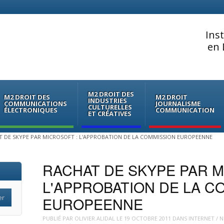
Ins
en 
M2 DROIT DES
M2 DROIT DES
M2 DROIT
INDUSTRIES
COMMUNICATIONS
JOURNALISME
CULTURELLES
ÉLECTRONIQUES
COMMUNICATION
ET CRÉATIVES
T DE SKYPE PAR MICROSOFT : L'APPROBATION DE LA COMMISSION EUROPEENNE
RACHAT DE SKYPE PAR M
L'APPROBATION DE LA C
EUROPEENNE
PUBLIÉ PAR
OLIVIER.ALIDAL
LE
19 OCTOBRE 2011
DANS
INTERNET / 