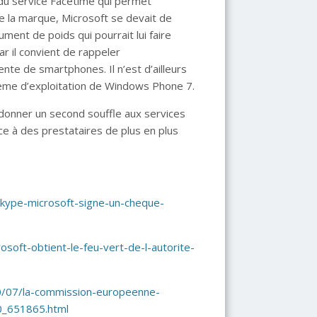
à du service Facetime qui permet
e la marque, Microsoft se devait de
gument de poids qui pourrait lui faire
ar il convient de rappeler
nte de smartphones. Il n’est d’ailleurs
tème d’exploitation de Windows Phone 7.
donner un second souffle aux services
ce à des prestataires de plus en plus
ype-microsoft-signe-un-cheque-
osoft-obtient-le-feu-vert-de-l-autorite-
10/07/la-commission-europeenne-
0_651865.html