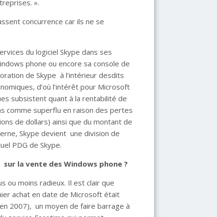
treprises. ».
fassent concurrence car ils ne se
services du logiciel Skype dans ses
Windows phone ou encore sa console de
poration de Skype à l’intérieur desdits
onomiques, d’où l’intérêt pour Microsoft
ues subsistent quant à la rentabilité de
ins comme superflu en raison des pertes
ions de dollars) ainsi que du montant de
nterne, Skype devient une division de
ctuel PDG de Skype.
t sur la vente des Windows phone ?
 ou moins radieux. Il est clair que
nier achat en date de Microsoft était
 en 2007), un moyen de faire barrage à