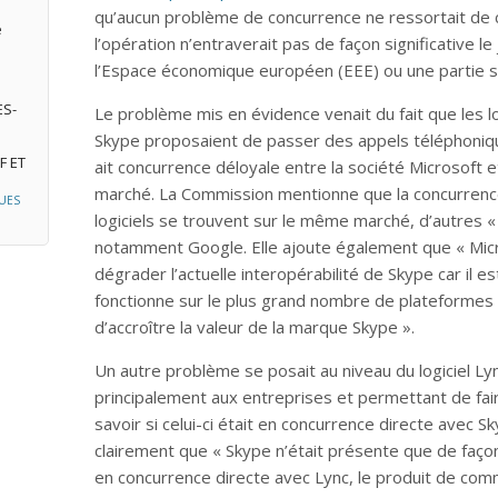
qu’aucun problème de concurrence ne ressortait de c
e
l’opération n’entraverait pas de façon significative l
l’Espace économique européen (EEE) ou une partie subs
ES-
Le problème mis en évidence venait du fait que les 
Skype proposaient de passer des appels téléphoniques 
F ET
ait concurrence déloyale entre la société Microsoft 
marché. La Commission mentionne que la concurrenc
UES
logiciels se trouvent sur le même marché, d’autres « f
notamment Google. Elle ajoute également que « Micros
dégrader l’actuelle interopérabilité de Skype car il 
fonctionne sur le plus grand nombre de plateformes 
d’accroître la valeur de la marque Skype ».
Un autre problème se posait au niveau du logiciel Ly
principalement aux entreprises et permettant de faire
savoir si celui-ci était en concurrence directe avec
clairement que « Skype n’était présente que de façon
en concurrence directe avec Lync, le produit de com