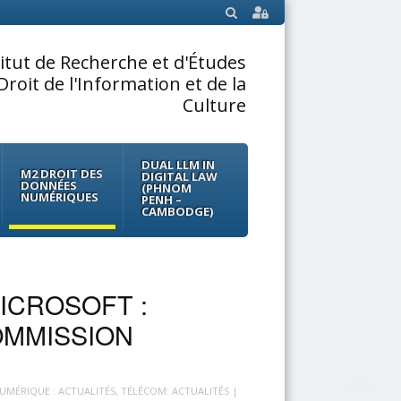
SEARCH
titut de Recherche et d'Études
Droit de l'Information et de la
Culture
DUAL LLM IN
M2 DROIT DES
DIGITAL LAW
DONNÉES
(PHNOM
NUMÉRIQUES
PENH –
CAMBODGE)
ICROSOFT :
OMMISSION
NUMÉRIQUE : ACTUALITÉS
,
TÉLÉCOM: ACTUALITÉS
|