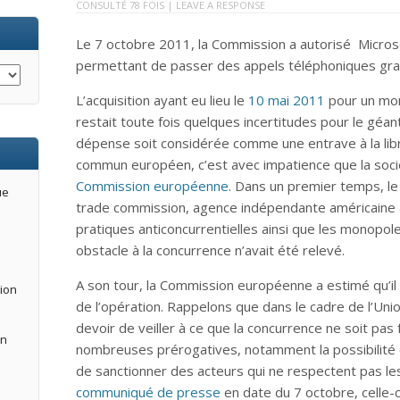
CONSULTÉ 78 FOIS |
LEAVE A RESPONSE
Le 7 octobre 2011, la Commission a autorisé Microsof
permettant de passer des appels téléphoniques gratu
L’acquisition ayant eu lieu le
10 mai 2011
pour un mont
restait toute fois quelques incertitudes pour le géan
dépense soit considérée comme une entrave à la libr
commun européen, c’est avec impatience que la sociét
Commission européenne
. Dans un premier temps, le 
ue
trade commission, agence indépendante américaine a
pratiques anticoncurrentielles ainsi que les monop
obstacle à la concurrence n’avait été relevé.
A son tour, la Commission européenne a estimé qu’il n
tion
de l’opération. Rappelons que dans le cadre de l’Un
devoir de veiller à ce que la concurrence ne soit pas
an
nombreuses prérogatives, notamment la possibilité 
de sanctionner des acteurs qui ne respectent pas le
communiqué de presse
en date du 7 octobre, celle-