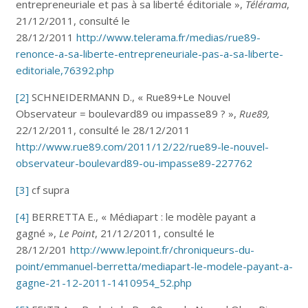
entrepreneuriale et pas à sa liberté éditoriale »,
Télérama
,
21/12/2011, consulté le
28/12/2011
http://www.telerama.fr/medias/rue89-
renonce-a-sa-liberte-entrepreneuriale-pas-a-sa-liberte-
editoriale,76392.php
[2]
SCHNEIDERMANN D., « Rue89+Le Nouvel
Observateur = boulevard89 ou impasse89 ? »,
Rue89,
22/12/2011, consulté le 28/12/2011
http://www.rue89.com/2011/12/22/rue89-le-nouvel-
observateur-boulevard89-ou-impasse89-227762
[3]
cf supra
[4]
BERRETTA E., « Médiapart : le modèle payant a
gagné »,
Le Point
, 21/12/2011, consulté le
28/12/201
http://www.lepoint.fr/chroniqueurs-du-
point/emmanuel-berretta/mediapart-le-modele-payant-a-
gagne-21-12-2011-1410954_52.php