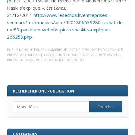
[5]
FEITZ A. « Rachat de Rue89 par le Nouvel Obs : Pierre
Haski s’explique »,
Les Echos
,
21/12/2011
http://www.lesechos.fr/entreprises-
secteurs/tech-medias/actu/0201806639280-rachat-de-
rue89-par-le-nouvel-obs-pierre-haski-s-explique-
266259.php
PUBLIÉ DANS
INTERNET / NUMÉRIQUE : ACTUALITÉS
,
NOTES D'ACTUALITÉ
,
PRESSE: ACTUALITÉS
| TAG(S) :
INDÉPENDANCE
,
NOUVEL OBSERVATEUR
,
PRESSE EN LIGNE
,
PURE PLAYER
,
RACHAT
,
RUE89
RECHERCHER UNE PUBLICATION
Search
CATÉGORIES