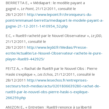
BERRETTA E., « Médiapart : le modèle payant a
gagné »,
Le Point
, 21/12/2011, consulté le
28/12/2011
http://www.lepoint.fr/chroniqueurs-du-
point/emmanuel-berretta/mediapart-le-modele-payant-a-
gagne-21-12-2011-1410954_52.php
E.C, « Rue89 racheté par le Nouvel Observateur »,
Le JDD
,
21/12/2011, consulté le
28/12/2011
http://www.lejdd.fr/Medias/Presse-
ecrite/Actualite/Le-Nouvel-Observateur-rachete-le-pure-
player-Rue89-442925/
FEITZ A., « Rachat de Rue89 par le Nouvel Obs : Pierre
Haski s’explique »,
Les Echos
, 21/12/2011, consulté le
28/12/2011
http://www.lesechos.fr/entreprises-
secteurs/tech-medias/actu/0201806639280-rachat-de-
rue89-par-le-nouvel-obs-pierre-haski-s-explique-
266259.php
ANIZON E., « Entretien : Rue89 renonce à sa liberté