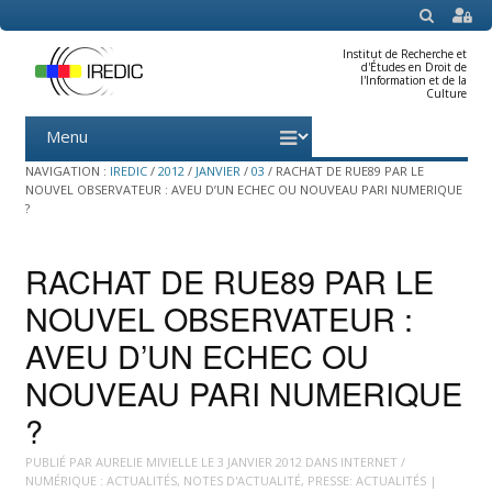
SEARCH
Institut de Recherche et
d'Études en Droit de
l'Information et de la
Culture
Menu
Skip
to
content
NAVIGATION :
IREDIC
/
2012
/
JANVIER
/
03
/
RACHAT DE RUE89 PAR LE
NOUVEL OBSERVATEUR : AVEU D’UN ECHEC OU NOUVEAU PARI NUMERIQUE
?
RACHAT DE RUE89 PAR LE
NOUVEL OBSERVATEUR :
AVEU D’UN ECHEC OU
NOUVEAU PARI NUMERIQUE
?
PUBLIÉ PAR
AURELIE MIVIELLE
LE
3 JANVIER 2012
DANS
INTERNET /
NUMÉRIQUE : ACTUALITÉS
,
NOTES D'ACTUALITÉ
,
PRESSE: ACTUALITÉS
|