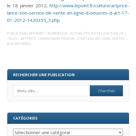
le 18 janvier 2012,
http://www.lepoint.fr/culture/artprice-
lance-son-service-de-vente-en-ligne-d-oeuvres-d-art-17-
01-2012-1420355_3.php
PUBLIÉ DANS
INTERNET / NUMÉRIQUE : ACTUALITÉS
,
NOTES D'ACTUALITÉ
|
TAG(S) :
ARTPRICE
,
COMMISSAIRE PRISEUR
,
COURTAGE EN LIGNE
,
VENTES
AUX ENCHÈRES
RECHERCHER UNE PUBLICATION
Search
CATÉGORIES
Catégories