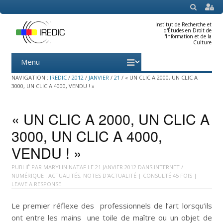
SEARCH
Institut de Recherche et
d'Études en Droit de
l'Information et de la
Culture
Menu
Skip
to
content
NAVIGATION :
IREDIC
/
2012
/
JANVIER
/
21
/
« UN CLIC A 2000, UN CLIC A
3000, UN CLIC A 4000, VENDU ! »
« UN CLIC A 2000, UN CLIC A
3000, UN CLIC A 4000,
VENDU ! »
PUBLIÉ PAR
MARYLIN.NATAF
LE
21 JANVIER 2012
DANS
INTERNET /
NUMÉRIQUE : ACTUALITÉS
,
NOTES D'ACTUALITÉ
| CONSULTÉ 45 FOIS |
LEAVE A RESPONSE
Le premier réflexe des professionnels de l’art lorsqu’ils
ont entre les mains une toile de maître ou un objet de