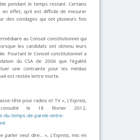
able pendant le temps restant. Certains
 en effet, qu’il est difficile de mesurer
sur des sondages qui ont plusieurs fois
médiaire au Conseil constitutionnel qui
 lorsque les candidats ont obtenu leurs
le. Pourtant le Conseil constitutionnel a
ation du CSA de 2006 que l’égalité
ituer une contrainte pour les médias
seil est restée lettre morte.
casse-tête pour radios et TV »,
L’Express
,
onsulté le 18 février 2012,
ite-du-temps-de-parole-entre-
tml
ue parler veut dire… »,
L’Express
, mis en