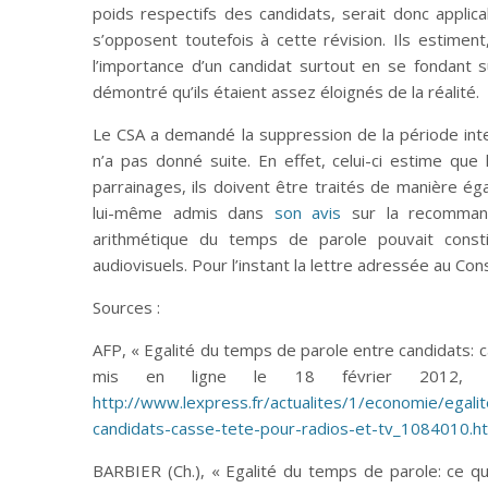
poids respectifs des candidats, serait donc applic
s’opposent toutefois à cette révision. Ils estiment,
l’importance d’un candidat surtout en se fondant 
démontré qu’ils étaient assez éloignés de la réalité.
Le CSA a demandé la suppression de la période inter
n’a pas donné suite. En effet, celui-ci estime que
parrainages, ils doivent être traités de manière éga
lui-même admis dans
son avis
sur la recommand
arithmétique du temps de parole pouvait const
audiovisuels. Pour l’instant la lettre adressée au Con
Sources :
AFP, « Egalité du temps de parole entre candidats: 
mis en ligne le 18 février 2012, c
http://www.lexpress.fr/actualites/1/economie/egal
candidats-casse-tete-pour-radios-et-tv_1084010.h
BARBIER (Ch.), « Egalité du temps de parole: ce q