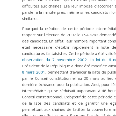
difficultés aux chaînes. Elle leur impose d’accorde
parole, à la minute près, même si les candidats n’o
similaires.
Pourquoi la création de cette période intermédia
rapport sur l’élection de 2002 le CSA avait demandé qu
des candidats. En effet, leur nombre important const
était nécessaire d’établir rapidement la liste de
candidatures fantaisistes. Cette période a été validé
observation du 7 novembre 2002
.
La loi du 6 
Président de la République a donc été modifiée ainsi
8 mars 2001
, permettant d’avancer la date de public
par le Conseil constitutionnel au 20 mars au lieu 
dernière échéance pour la publication. Ainsi, pour l’
intermédiaire qui se réduisait auparavant à 48 heur
Conseil constitutionnel. L’objectif de cette période 
de la liste des candidats et de garantir une ég
permettant aux chaînes de faciliter la couverture 
elle a eu un effet inverse. Pourtant l’article 15 d