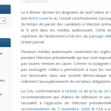
|
LEAVE A RESPONSE
Le 6 février dernier les dirigeants de neuf radios e
une
lettre ouverte
au Conseil constitutionnel, l’assou
du temps de parole des candidats à l’élection présid
le 9 avril dans les médias audiovisuels. Cette in
supérieur de l’audiovisuel (CSA) lors du
passage tél
Grand Journal.
Plusieurs médias audiovisuels contestent les règles 
ue
pendant l’élection présidentielle qui leur sont impos
pas toutes remises en cause. Comme l’a soulignée Ch
pas envisagée. Celles-ci permettent à tous les can
est nécessaire dans une société démocratique e
tion
sollicitent l’assouplissement de certaines obligations
Le CSA, conformément à
l’article 16 de la loi du 
an
recommandations aux chaînes de télévision et aux
l’actualité à l’approche de l’élection présidenti
recommandation du 7 novembre 2006
le CSA a po