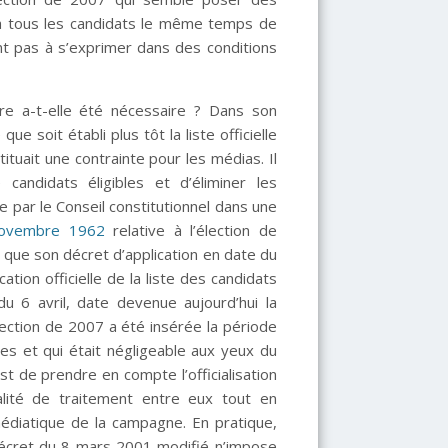
r à tous les candidats le même temps de
nt pas à s’exprimer dans des conditions
ire a-t-elle été nécessaire ? Dans son
e soit établi plus tôt la liste officielle
ituait une contrainte pour les médias. Il
 candidats éligibles et d’éliminer les
e par le Conseil constitutionnel dans une
novembre 1962
relative à l’élection de
 que son décret d’application en date du
ation officielle de la liste des candidats
du 6 avril, date devenue aujourd’hui la
élection de 2007 a été insérée la période
es et qui était négligeable aux yeux du
est de prendre en compte l’officialisation
alité de traitement entre eux tout en
médiatique de la campagne. En pratique,
u décret du 8 mars 2001 modifié n’impose