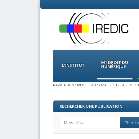
Menu
Skip
to
M1 DROIT DU
content
L’INSTITUT
NUMÉRIQUE
NAVIGATION :
IREDIC
/
2012
/
MARS
/
01
/
LA REMISE
RECHERCHER UNE PUBLICATION
Search