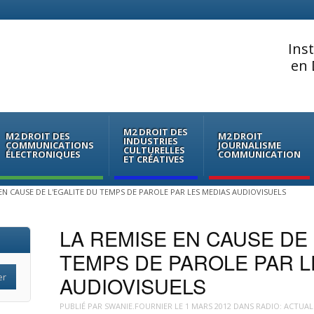
Ins
en 
M2 DROIT DES
M2 DROIT DES
M2 DROIT
INDUSTRIES
COMMUNICATIONS
JOURNALISME
CULTURELLES
ÉLECTRONIQUES
COMMUNICATION
ET CRÉATIVES
 EN CAUSE DE L'EGALITE DU TEMPS DE PAROLE PAR LES MEDIAS AUDIOVISUELS
LA REMISE EN CAUSE DE 
TEMPS DE PAROLE PAR L
AUDIOVISUELS
PUBLIÉ PAR
SWANIE.FOURNIER
LE
1 MARS 2012
DANS
RADIO: ACTUAL