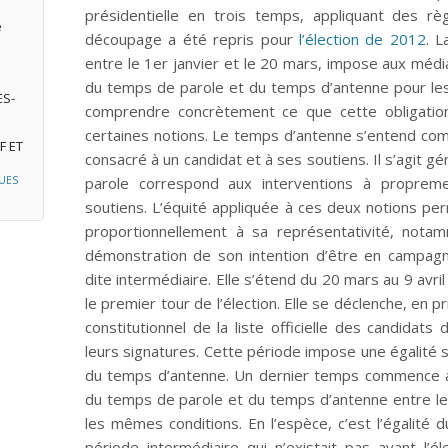
présidentielle en trois temps, appliquant des rè
e
découpage a été repris pour
l’élection de 2012
. 
entre le 1er janvier et le 20 mars, impose aux médi
du temps de parole et du temps d’antenne pour le
ES-
comprendre concrètement ce que cette obligation 
certaines notions. Le temps d’antenne s’entend co
F ET
consacré à un candidat et à ses soutiens. Il s’agit
UES
parole correspond aux interventions à proprem
soutiens. L’équité appliquée à ces deux notions per
proportionnellement à sa représentativité, notam
démonstration de son intention d’être en campag
dite intermédiaire. Elle s’étend du 20 mars au 9 av
le premier tour de l’élection. Elle se déclenche, en pr
constitutionnel de la liste officielle des candidats
leurs signatures. Cette période impose une égalité 
du temps d’antenne. Un dernier temps commence au 
du temps de parole et du temps d’antenne entre le
les mêmes conditions. En l’espèce, c’est l’égalit
période intermédiaire qui n’existait pas avant l