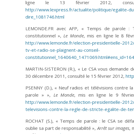
ligne le 13 février 2012, cons
http://www.lexpress.fr/actualite/politique/egalite-
dire_1081746.html
LEMONDE.FR avec AFP, « Temps de parole : TV
constitutionnel »,
Le Monde
, mis en ligne le 8 fév
http://www.lemonde.fr/election-presidentielle-201
tv-et-radio-se-plaignent-au-conseil-
constitutionnel_1640640_1471069.html#ens_id=16
MARTIN-SISTERON (R.), « Le CSA vous demande de
30 décembre 2011, consulté le 15 février 2012,
http
PSENNY (D.), « Neuf radios et télévisions contre la
parole » »,
Le Monde
, mis en ligne le 9 févri
http://www.lemonde.fr/election-presidentielle-2012
televisions-contre-la-regle-de-stricte-egalite-de
ROCHAT (S.), « Temps de parole : le CSA se défau
oublie sa part de responsabilité »,
Arrêt sur images
, 