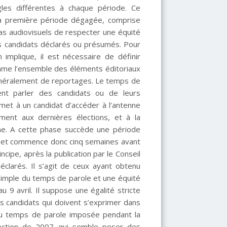
gles différentes à chaque période. Ce
La première période dégagée, comprise
as audiovisuels de respecter une équité
s candidats déclarés ou présumés. Pour
implique, il est nécessaire de définir
mme l’ensemble des éléments éditoriaux
 généralement de reportages. Le temps de
ent parler des candidats ou de leurs
met à un candidat d’accéder à l’antenne
ment aux dernières élections, et à la
ne. A cette phase succède une période
ril et commence donc cinq semaines avant
incipe, après la publication par le Conseil
 déclarés. Il s’agit de ceux ayant obtenu
simple du temps de parole et une équité
9 avril. Il suppose une égalité stricte
s candidats qui doivent s’exprimer dans
é du temps de parole imposée pendant la
’élection de 2007 qui semble poser des