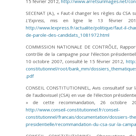
15 février 2012,
http://www.arretsurimages.net/co
SECENAT (A.), « Faut-il changer les règles du CSA s
L’Express
, mis en ligne le 13 février 201
http://www.lexpress.fr/actualite/politique/faut-il-c
de-parole-des-candidats_1081972.html
COMMISSION NATIONALE DE CONTRÔLE, Rapport ét
contrôle de la campagne pour l’élection présidentiel
10 octobre 2007, consulté le 15 février 2012,
http
constitutionnel/root/bank_mm/dossiers_thematiques
.pdf
CONSEIL CONSTITUTIONNEL, Avis consultatif sur l
de l’audiovisuel (CSA) en vue de l’élection présidentie
» de cette recommandation, 26 octobre 20
http://www.conseil-constitutionnel.fr/conseil-
constitutionnel/francais/documentation/dossiers-th
presidentielle/recommandation-du-csa-sur-la-campa