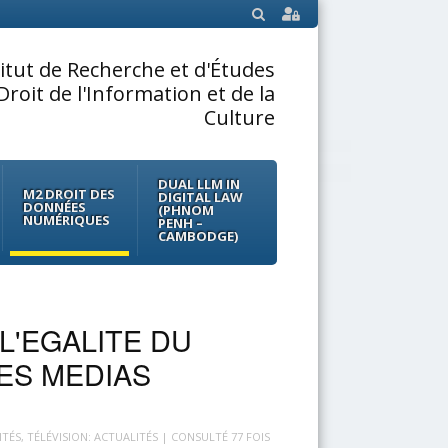
SEARCH
titut de Recherche et d'Études
Droit de l'Information et de la
Culture
DUAL LLM IN
M2 DROIT DES
DIGITAL LAW
DONNÉES
(PHNOM
NUMÉRIQUES
PENH –
CAMBODGE)
L'EGALITE DU
ES MEDIAS
ITÉS
,
TÉLÉVISION: ACTUALITÉS
| CONSULTÉ 77 FOIS