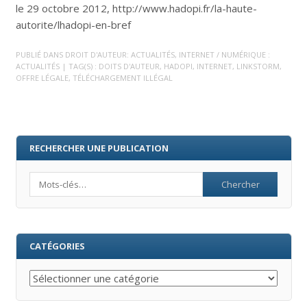
le 29 octobre 2012, http://www.hadopi.fr/la-haute-
autorite/lhadopi-en-bref
PUBLIÉ DANS
DROIT D'AUTEUR: ACTUALITÉS
,
INTERNET / NUMÉRIQUE :
ACTUALITÉS
| TAG(S) :
DOITS D'AUTEUR
,
HADOPI
,
INTERNET
,
LINKSTORM
,
OFFRE LÉGALE
,
TÉLÉCHARGEMENT ILLÉGAL
RECHERCHER UNE PUBLICATION
Search
CATÉGORIES
Catégories