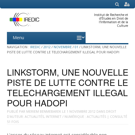
SEARCH
Institut de Recherche et
d'Études en Droit de
l'Information et de la
Culture
Menu
Skip
to
content
NAVIGATION :
IREDIC
/
2012
/
NOVEMBRE
/
01
/
LINKSTORM, UNE NOUVELLE
PISTE DE LUTTE CONTRE LE TELECHARGEMENT ILLEGAL POUR HADOPI
LINKSTORM, UNE NOUVELLE
PISTE DE LUTTE CONTRE LE
TELECHARGEMENT ILLEGAL
POUR HADOPI
PUBLIÉ PAR
MERIEM BENMEBAREK
LE
1 NOVEMBRE 2012
DANS
DROIT
D'AUTEUR: ACTUALITÉS
,
INTERNET / NUMÉRIQUE : ACTUALITÉS
| CONSULTÉ
51 FOIS
L’essor du réseau internet est considérable non