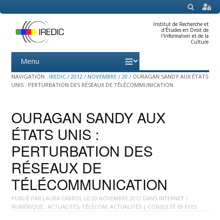
SEARCH
Institut de Recherche et
d'Études en Droit de
l'Information et de la
Culture
Menu
Skip
to
content
NAVIGATION :
IREDIC
/
2012
/
NOVEMBRE
/
20
/
OURAGAN SANDY AUX ÉTATS
UNIS : PERTURBATION DES RÉSEAUX DE TÉLÉCOMMUNICATION
OURAGAN SANDY AUX
ÉTATS UNIS :
PERTURBATION DES
RÉSEAUX DE
TÉLÉCOMMUNICATION
PUBLIÉ PAR
LAURA CABROL
LE
20 NOVEMBRE 2012
DANS
INTERNET /
NUMÉRIQUE : ACTUALITÉS
,
TÉLÉCOM: ACTUALITÉS
| CONSULTÉ 69 FOIS