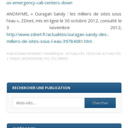
us-emergency-call-centers-down
ANONYME, « Ouragan Sandy : les milliers de sites sous
l’eau », ZDnet, mis en ligne le 30 octobre 2012, consulté le
3 novembre 2012,
http://www.zdnet.fr/actualites/ouragan-sandy-des-
milliers-de-sites-sous-l-eau-39784081.htm
PUBLIÉ DANS
INTERNET / NUMÉRIQUE : ACTUALITÉS
,
TÉLÉCOM: ACTUALITÉS
| TAG(S) :
DATACENTER
,
FCC
,
ITU
,
SANDY
RECHERCHER UNE PUBLICATION
Search