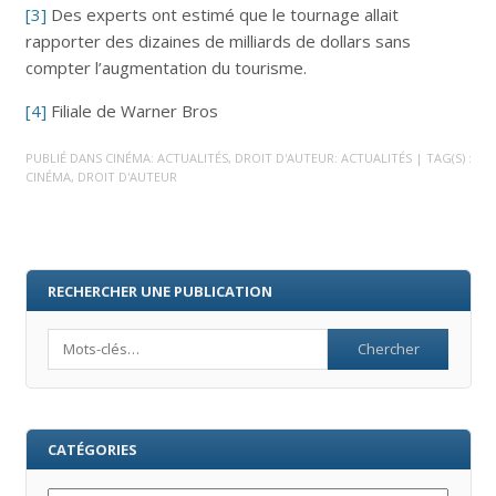
[3]
Des experts ont estimé que le tournage allait
rapporter des dizaines de milliards de dollars sans
compter l’augmentation du tourisme.
[4]
Filiale de Warner Bros
PUBLIÉ DANS
CINÉMA: ACTUALITÉS
,
DROIT D'AUTEUR: ACTUALITÉS
| TAG(S) :
CINÉMA
,
DROIT D'AUTEUR
RECHERCHER UNE PUBLICATION
Search
CATÉGORIES