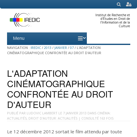
SEARCH
Institut de Recherche et
d'Études en Droit de
l'Information et de la
Culture
Menu
Skip
to
content
NAVIGATION :
IREDIC
/
2013
/
JANVIER
/
07
/
L'ADAPTATION
CINÉMATOGRAPHIQUE CONFRONTÉE AU DROIT D'AUTEUR
L'ADAPTATION
CINÉMATOGRAPHIQUE
CONFRONTÉE AU DROIT
D'AUTEUR
PUBLIÉ PAR
LUDOVIC LAMBERT
LE
7 JANVIER 2013
DANS
CINÉMA:
ACTUALITÉS
,
DROIT D'AUTEUR: ACTUALITÉS
| CONSULTÉ 163 FOIS
Le 12 décembre 2012 sortait le film attendu par toute