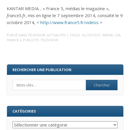
KANTAR MEDIA. ; « France 5, médias le magazine »,
france5.fr
, mis en ligne le 7 septembre 2014, consulté le 9
octobre 2014, <
http://www.france5.fr/videos
>
PUBLIÉ DANS
TÉLÉVISION: ACTUALITÉS
| TAG(S) :
ALCOOTEST
,
ANPAA
,
CSA
,
FRANCE 4
,
PUBLICITE
,
TELEVISION
RECHERCHER UNE PUBLICATION
Search
CATÉGORIES
Catégories