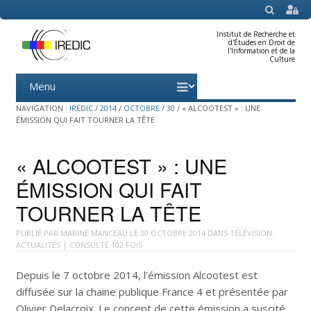
SEARCH
Institut de Recherche et
d'Études en Droit de
l'Information et de la
Culture
Menu
Skip
to
content
NAVIGATION :
IREDIC
/
2014
/
OCTOBRE
/
30
/
« ALCOOTEST » : UNE
ÉMISSION QUI FAIT TOURNER LA TÊTE
« ALCOOTEST » : UNE
ÉMISSION QUI FAIT
TOURNER LA TÊTE
PUBLIÉ PAR
MARINE MANCEAU
LE
30 OCTOBRE 2014
DANS
TÉLÉVISION:
ACTUALITÉS
| CONSULTÉ 102 FOIS
Depuis le 7 octobre 2014, l’émission Alcootest est
diffusée sur la chaine publique France 4 et présentée par
Olivier Delacroix. Le concept de cette émission a suscité