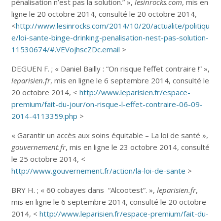
pénalisation n’est pas la solution.” »,
lesinrocks.com
, mis en
ligne le 20 octobre 2014, consulté le 20 octobre 2014,
<
http://www.lesinrocks.com/2014/10/20/actualite/politiqu
e/loi-sante-binge-drinking-penalisation-nest-pas-solution-
11530674/#.VEVojhscZDc.email
>
DEGUEN F. ; « Daniel Bailly : “On risque l’effet contraire !” »,
leparisien.fr
, mis en ligne le 6 septembre 2014, consulté le
20 octobre 2014,
<
http://www.leparisien.fr/espace-
premium/fait-du-jour/on-risque-l-effet-contraire-06-09-
2014-4113359.php
>
« Garantir un accès aux soins équitable – La loi de santé »,
gouvernement.fr
, mis en ligne le 23 octobre 2014, consulté
le 25 octobre 2014,
<
http://www.gouvernement.fr/action/la-loi-de-sante
>
BRY H. ; « 60 cobayes dans “Alcootest”. »,
leparisien.fr
,
mis en ligne le 6 septembre 2014, consulté le 20 octobre
2014, <
http://www.leparisien.fr/espace-premium/fait-du-