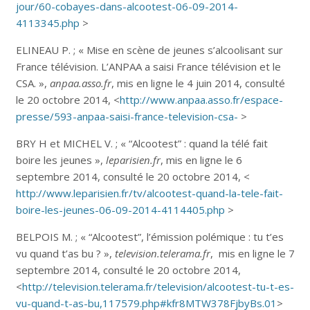
jour/60-cobayes-dans-alcootest-06-09-2014-
4113345.php
>
ELINEAU P. ; « Mise en scène de jeunes s’alcoolisant sur
France télévision. L’ANPAA a saisi France télévision et le
CSA. »,
anpaa.asso.fr
, mis en ligne le 4 juin 2014, consulté
le 20 octobre 2014, <
http://www.anpaa.asso.fr/espace-
presse/593-anpaa-saisi-france-television-csa-
>
BRY H et MICHEL V. ; « “Alcootest” : quand la télé fait
boire les jeunes »,
leparisien.fr
, mis en ligne le 6
septembre 2014, consulté le 20 octobre 2014, <
http://www.leparisien.fr/tv/alcootest-quand-la-tele-fait-
boire-les-jeunes-06-09-2014-4114405.php
>
BELPOIS M. ; « “Alcootest”, l’émission polémique : tu t’es
vu quand t’as bu ? »,
television.telerama.fr
, mis en ligne le 7
septembre 2014, consulté le 20 octobre 2014,
<
http://television.telerama.fr/television/alcootest-tu-t-es-
vu-quand-t-as-bu,117579.php#kfr8MTW378FjbyBs.01
>