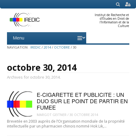
SEARCH
Institut de Recherche et
d'Études en Droit de
l'Information et de la
Culture
Menu
Skip
to
content
NAVIGATION :
IREDIC
/
2014
/
OCTOBRE
/
30
octobre 30, 2014
Archives for octobre 30, 2014.
E-CIGARETTE ET PUBLICITE : UN
DUO SUR LE POINT DE PARTIR EN
FUMEE
MARGOT GEITNER
/
30 OCTOBRE 2014
Brevetée en 2003 auprès de l’Organisation mondiale de la propriété
intellectuelle par un pharmacien chinois nommé Hok Lik,…