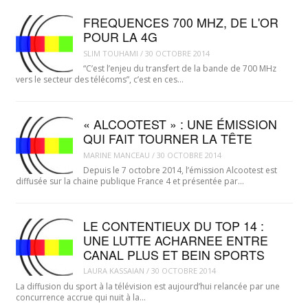
FREQUENCES 700 MHZ, DE L'OR
POUR LA 4G
SLIM TOUHAMI
/
30 OCTOBRE 2014
“C’est l’enjeu du transfert de la bande de 700 MHz
vers le secteur des télécoms”, c’est en ces…
« ALCOOTEST » : UNE ÉMISSION
QUI FAIT TOURNER LA TÊTE
MARINE MANCEAU
/
30 OCTOBRE 2014
Depuis le 7 octobre 2014, l’émission Alcootest est
diffusée sur la chaine publique France 4 et présentée par…
LE CONTENTIEUX DU TOP 14 :
UNE LUTTE ACHARNEE ENTRE
CANAL PLUS ET BEIN SPORTS
LAURA KASSAIAN
/
30 OCTOBRE 2014
La diffusion du sport à la télévision est aujourd’hui relancée par une
concurrence accrue qui nuit à la…