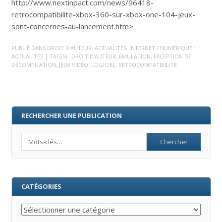
http://www.nextinpact.com/news/96418-
retrocompatibilite-xbox-360-sur-xbox-one-104-jeux-
sont-concernes-au-lancement.htm>
PUBLIÉ DANS
DROIT D'AUTEUR: ACTUALITÉS
,
INTERNET / NUMÉRIQUE :
ACTUALITÉS
| TAG(S) :
DROIT D'AUTEUR
,
ÉMULATION
,
EXCEPTION DE
DÉCOMPILATION
,
JEUX VIDÉO
,
LOGICIEL
,
RÉTROCOMPATIBILITÉ
RECHERCHER UNE PUBLICATION
Search
CATÉGORIES
Catégories