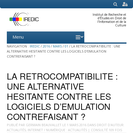
SEARCH
Institut de Recherche et
d'Études en Droit de
l'Information et de la
Culture
Menu
Skip
to
content
NAVIGATION :
IREDIC
/
2016
/
MARS
/
01
/
LA RETROCOMPATIBILITE : UNE
ALTERNATIVE HESITANTE CONTRE LES LOGICIELS D’EMULATION
CONTREFAISANT ?
LA RETROCOMPATIBILITE :
UNE ALTERNATIVE
HESITANTE CONTRE LES
LOGICIELS D’EMULATION
CONTREFAISANT ?
PUBLIÉ PAR
GERMAIN BEAUVALLET
LE
1 MARS 2016
DANS
DROIT D'AUTEUR:
ACTUALITÉS
,
INTERNET / NUMÉRIQUE : ACTUALITÉS
| CONSULTÉ 109 FOIS