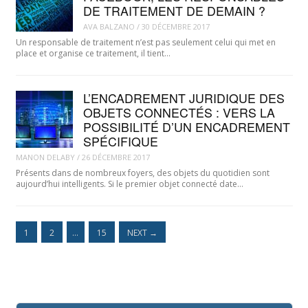
DE TRAITEMENT DE DEMAIN ?
AVA BALZANO
/
30 DÉCEMBRE 2017
Un responsable de traitement n’est pas seulement celui qui met en
place et organise ce traitement, il tient…
L’ENCADREMENT JURIDIQUE DES
OBJETS CONNECTÉS : VERS LA
POSSIBILITÉ D’UN ENCADREMENT
SPÉCIFIQUE
MANON DELABY
/
26 DÉCEMBRE 2017
Présents dans de nombreux foyers, des objets du quotidien sont
aujourd’hui intelligents. Si le premier objet connecté date…
1
2
…
15
NEXT
→