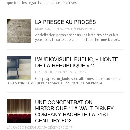
que tous les regards sont aujourd’hui rivés…
LA PRESSE AU PROCÈS
MARGAUX TRINIAC
/
30 DÉCEMBRE 2017
Abdelkader Merah est assis, les bras croisés et les
yeux clos. Il porte une chemise blanche, une barbe…
L’AUDIOVISUEL PUBLIC, « HONTE
DE LA RÉPUBLIQUE » ?
LEA BOQUEL
/
30 DÉCEMBRE 2017
Ces propos cinglants sont attribués au président de
la République, qui aurait énoncé au cours d’une réunion le…
UNE CONCENTRATION
HISTORIQUE : LA WALT DISNEY
COMPANY RACHÈTE LA 21ST
CENTURY FOX
LAURA BECHADERGUE
/
30 DÉCEMBRE 2017