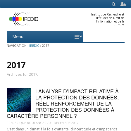
SEARCH
Institut de Recherche et
d'Études en Droit de
l'Information et de la
Culture
Menu
Skip
to
content
NAVIGATION :
IREDIC
/
2017
2017
Archives for 2017.
L’ANALYSE D’IMPACT RELATIVE À
LA PROTECTION DES DONNÉES,
RÉEL RENFORCEMENT DE LA
PROTECTION DES DONNÉES À
CARACTÈRE PERSONNEL ?
FREDERIQUE BOULANGER
/
31 DÉCEMBRE 2017
C’est dans un climat à la fois d’attente, d’incertitude et d’impatience