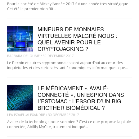
Pour la société de Mickey l’année 2017 fut une année très stratégique.
Cet été le premier pion fût…
MINEURS DE MONNAIES
VIRTUELLES MALGRÉ NOUS :
QUEL AVENIR POUR LE
CRYPTOJACKING ?
BARBARA DELOUME
/
30 DÉCEMBRE 2017
Le Bitcoin et autres cryptomonnaies sont aujourd’hui au cœur des
inquiétudes et des curiosités tant économiques, informatiques que…
LE MÉDICAMENT « AVALÉ-
CONNECTÉ », UN ESPION DANS
L’ESTOMAC : L’ESSOR D’UN BIG
BROTHER BIOMÉDICAL ?
LEA ISRAEL-ALEXANDRE
/
30 DÉCEMBRE 2017
Avaler de la technologie pour son bien ? C’est ce que propose la pilule
connectée, Abilify MyCite, traitement indiqué…