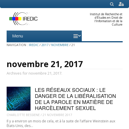
SEARCH
Institut de Recherche et
d'Études en Droit de
l'Information et de la
Culture
Menu
Skip
to
content
NAVIGATION :
IREDIC
/
2017
/
NOVEMBRE
/
21
novembre 21, 2017
Archives for novembre 21, 2017.
LES RÉSEAUX SOCIAUX : LE
DANGER DE LA LIBÉRALISATION
DE LA PAROLE EN MATIÈRE DE
HARCÈLEMENT SEXUEL
CHARLOTTE BESSIENE
/
21 NOVEMBRE 2017
Il y a environ un mois de cela, et à la suite de l’affaire Weinstein aux
États-Unis, des…