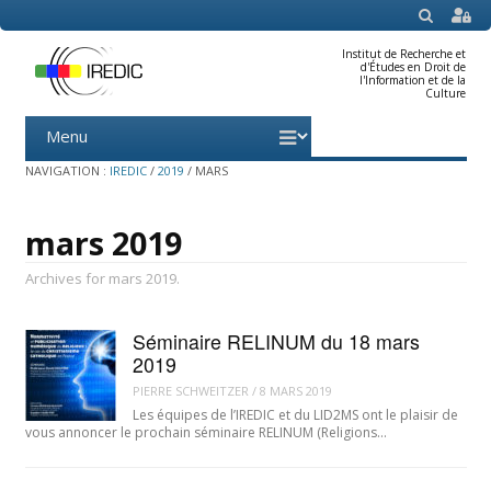
SEARCH
Institut de Recherche et
d'Études en Droit de
l'Information et de la
Culture
Menu
Skip
to
content
NAVIGATION :
IREDIC
/
2019
/
MARS
mars 2019
Archives for mars 2019.
Séminaire RELINUM du 18 mars
2019
PIERRE SCHWEITZER
/
8 MARS 2019
Les équipes de l’IREDIC et du LID2MS ont le plaisir de
vous annoncer le prochain séminaire RELINUM (Religions…