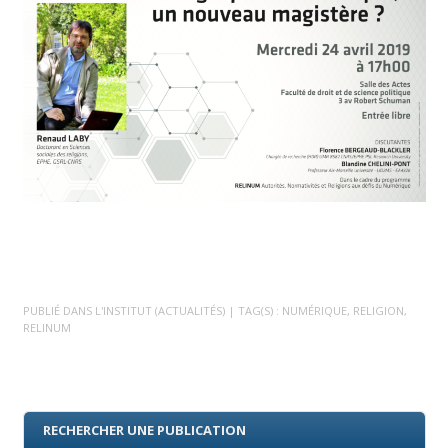
PUBLIÉ DANS
L'INSTITUT (ACTUALITÉS)
| TAG(S) :
NUMÉRIQUE
,
RELIGION
,
RELINUM
RECHERCHER UNE PUBLICATION