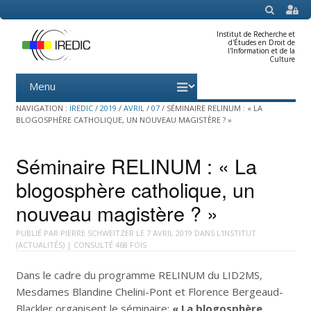
SEARCH
Institut de Recherche et
d'Études en Droit de
l'Information et de la
Culture
Menu
Skip
to
content
NAVIGATION :
IREDIC
/
2019
/
AVRIL
/
07
/
SÉMINAIRE RELINUM : « LA
BLOGOSPHÈRE CATHOLIQUE, UN NOUVEAU MAGISTÈRE ? »
Séminaire RELINUM : « La
blogosphère catholique, un
nouveau magistère ? »
PUBLIÉ PAR
PIERRE SCHWEITZER
LE
7 AVRIL 2019
DANS
L'INSTITUT
(ACTUALITÉS)
| CONSULTÉ 468 FOIS
Dans le cadre du programme RELINUM du LID2MS,
Mesdames Blandine Chelini-Pont et Florence Bergeaud-
Blackler organisent le séminaire:
« La blogosphère