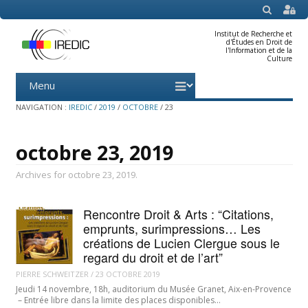
SEARCH
Institut de Recherche et
d'Études en Droit de
l'Information et de la
Culture
Menu
Skip
to
content
NAVIGATION :
IREDIC
/
2019
/
OCTOBRE
/
23
octobre 23, 2019
Archives for octobre 23, 2019.
Rencontre Droit & Arts : “Citations,
emprunts, surimpressions… Les
créations de Lucien Clergue sous le
regard du droit et de l’art”
PIERRE SCHWEITZER
/
23 OCTOBRE 2019
Jeudi 14 novembre, 18h, auditorium du Musée Granet, Aix-en-Provence
– Entrée libre dans la limite des places disponibles…