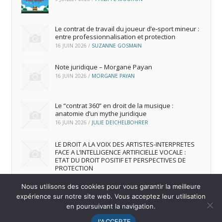
Le contrat de travail du joueur d’e‑sport mineur :
entre professionnalisation et protection
16 JUIN 2026
/
SUZANNE GOSMAIN
Note juridique – Morgane Payan
16 JUIN 2026
/
MORGANE PAYAN
Le “contrat 360” en droit de la musique :
anatomie d’un mythe juridique
16 JUIN 2026
/
JULIE DEICHELBOHRER
LE DROIT A LA VOIX DES ARTISTES-INTERPRETES
FACE A L’INTELLIGENCE ARTIFICIELLE VOCALE :
ETAT DU DROIT POSITIF ET PERSPECTIVES DE
PROTECTION
16 JUIN 2026
/
ANDREA FRANCA MARQUES FRUTUOSO
Nous utilisons des cookies pour vous garantir la meilleure
expérience sur notre site web. Vous acceptez leur utilisation
en poursuivant la navigation.
© 2026
IREDIC
-
Mentions Légales
J'ACCEPTE