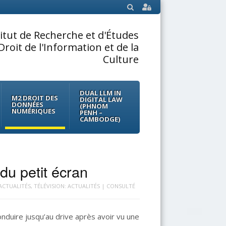
SEARCH
titut de Recherche et d'Études
Droit de l'Information et de la
Culture
DUAL LLM IN
M2 DROIT DES
DIGITAL LAW
DONNÉES
(PHNOM
NUMÉRIQUES
PENH –
CAMBODGE)
du petit écran
 ACTUALITÉS
,
TÉLÉVISION: ACTUALITÉS
| CONSULTÉ
onduire jusqu’au drive après avoir vu une