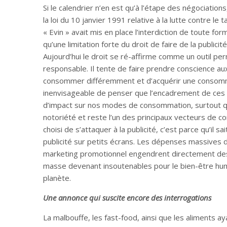
Si le calendrier n’en est qu’à l’étape des négociatio
la loi du 10 janvier 1991 relative à la lutte contre le t
« Evin » avait mis en place l’interdiction de toute for
qu’une limitation forte du droit de faire de la publici
Aujourd’hui le droit se ré-affirme comme un outil per
responsable. Il tente de faire prendre conscience a
consommer différemment et d’acquérir une consommat
inenvisageable de penser que l’encadrement de ces pu
d’impact sur nos modes de consommation, surtout qu
notoriété et reste l’un des principaux vecteurs de c
choisi de s’attaquer à la publicité, c’est parce qu’il 
publicité sur petits écrans. Les dépenses massives 
marketing promotionnel engendrent directement 
masse devenant insoutenables pour le bien-être huma
planète.
Une annonce qui suscite encore des interrogations
La malbouffe, les fast-food, ainsi que les aliments a