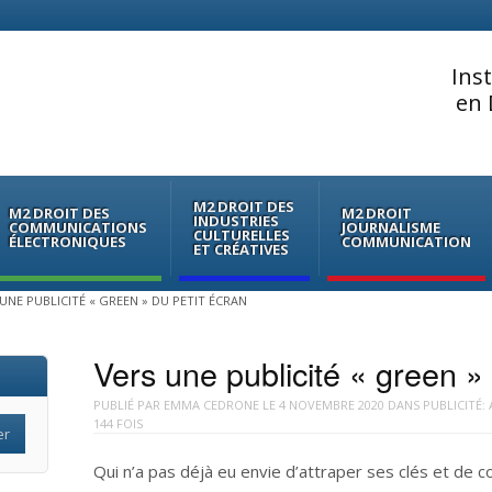
Ins
en 
M2 DROIT DES
M2 DROIT DES
M2 DROIT
INDUSTRIES
COMMUNICATIONS
JOURNALISME
CULTURELLES
ÉLECTRONIQUES
COMMUNICATION
ET CRÉATIVES
UNE PUBLICITÉ « GREEN » DU PETIT ÉCRAN
Vers une publicité « green » 
PUBLIÉ PAR
EMMA CEDRONE
LE
4 NOVEMBRE 2020
DANS
PUBLICITÉ:
144 FOIS
Qui n’a pas déjà eu envie d’attraper ses clés et de c