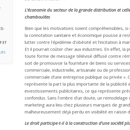
e
L’économie du secteur de la grande distribution et celle
chamboulées
Bien que les motivations soient compréhensibles, si ce
ES-
la connotation sanitaire et économique pousse à rest
lutter contre l’épidémie d’obésité et l’incitation à m
F ET
Et il pourrait coûter cher aux industries. En effet, la
UES
toute forme de message télévisé diffusé contre rém
soit de promouvoir la fourniture de biens ou services
commerciale, industrielle, artisanale ou de profession
commerciale d’une entreprise publique ou privée ». Or,
représente la part la plus importante de la publicité
investissements publicitaires, ce qui représente près
confondus. Sans l’ombre d’un doute, un remodelage 
marketing aura lieu chez plusieurs marques de grande 
malheureusement déjà perdu en visibilité en raison de
Le droit participe-t-il à la construction d’une société pl