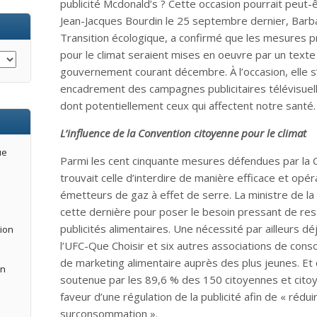
publicité Mcdonald’s ? Cette occasion pourrait peut-
Jean-Jacques Bourdin le 25 septembre dernier, Barbara
Transition écologique, a confirmé que les mesures 
pour le climat seraient mises en oeuvre par un texte
gouvernement courant décembre. À l’occasion, elle s
encadrement des campagnes publicitaires télévisuel
dont potentiellement ceux qui affectent notre santé.
L’influence de la Convention citoyenne pour le climat
ue
Parmi les cent cinquante mesures défendues par la C
trouvait celle d’interdire de manière efficace et opé
émetteurs de gaz à effet de serre. La ministre de la 
cette dernière pour poser le besoin pressant de rest
publicités alimentaires. Une nécessité par ailleurs dé
tion
l’UFC-Que Choisir et six autres associations de cons
de marketing alimentaire auprès des plus jeunes. Et 
an
soutenue par les 89,6 % des 150 citoyennes et cit
faveur d’une régulation de la publicité afin de « réduir
surconsommation ».