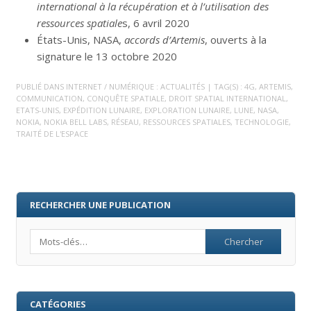
international à la récupération et à l’utilisation des
ressources spatiale
s, 6 avril 2020
États-Unis, NASA,
accords d’Artemis
, ouverts à la
signature le 13 octobre 2020
PUBLIÉ DANS
INTERNET / NUMÉRIQUE : ACTUALITÉS
| TAG(S) :
4G
,
ARTEMIS
,
COMMUNICATION
,
CONQUÊTE SPATIALE
,
DROIT SPATIAL INTERNATIONAL
,
ETATS-UNIS
,
EXPÉDITION LUNAIRE
,
EXPLORATION LUNAIRE
,
LUNE
,
NASA
,
NOKIA
,
NOKIA BELL LABS
,
RÉSEAU
,
RESSOURCES SPATIALES
,
TECHNOLOGIE
,
TRAITÉ DE L'ESPACE
RECHERCHER UNE PUBLICATION
Search
CATÉGORIES