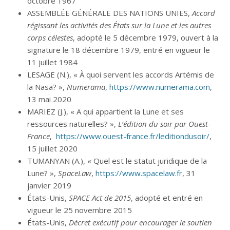
octobre 1967
ASSEMBLÉE GÉNÉRALE DES NATIONS UNIES,
Accord
régissant les activités des États sur la Lune et les autres
corps célestes
, adopté le 5 décembre 1979, ouvert à la
signature le 18 décembre 1979, entré en vigueur le
11 juillet 1984
LESAGE (N.), « À quoi servent les accords Artémis de
la Nasa? »,
Numerama
,
https://www.numerama.com
,
13 mai 2020
MARIEZ (J.), « A qui appartient la Lune et ses
ressources naturelles? »,
L’édition du soir par Ouest-
France
,
https://www.ouest-france.fr/leditiondusoir/
,
15 juillet 2020
TUMANYAN (A.), « Quel est le statut juridique de la
Lune? »,
SpaceLaw
,
https://www.spacelaw.fr
, 31
janvier 2019
États-Unis,
SPACE Act de 2015
, adopté et entré en
vigueur le 25 novembre 2015
États-Unis,
Décret exécutif pour encourager le soutien