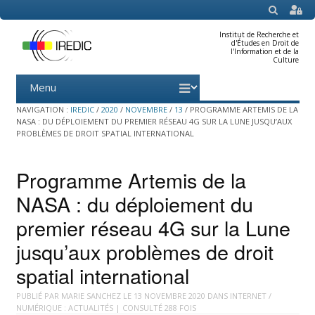
SEARCH
Institut de Recherche et
d'Études en Droit de
l'Information et de la
Culture
Menu
Skip
to
content
NAVIGATION :
IREDIC
/
2020
/
NOVEMBRE
/
13
/
PROGRAMME ARTEMIS DE LA
NASA : DU DÉPLOIEMENT DU PREMIER RÉSEAU 4G SUR LA LUNE JUSQU’AUX
PROBLÈMES DE DROIT SPATIAL INTERNATIONAL
Programme Artemis de la
NASA : du déploiement du
premier réseau 4G sur la Lune
jusqu’aux problèmes de droit
spatial international
PUBLIÉ PAR
MARIE SANCHEZ
LE
13 NOVEMBRE 2020
DANS
INTERNET /
NUMÉRIQUE : ACTUALITÉS
| CONSULTÉ 288 FOIS