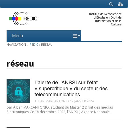
SEARCH
Institut de Recherche et
d'Études en Droit de
l'Information et de la
Culture
Menu
Skip
to
content
NAVIGATION :
IREDIC
/
RÉSEAU
réseau
L’alerte de l’ANSSI sur l’état
« supercritique » du secteur des
télécommunications
ALBAN MARCANTONIO
/
2 JANVIER 2024
par Alban MARCANTONIO, étudiant du Master 2 Droit des médias
électroniques Ce 18 décembre 2023, l’ANSSI (l’Agence Nationale…