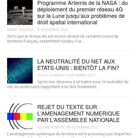
Programme Artemis de la NASA : du
déploiement du premier réseau 4G
sur la Lune jusqu’aux problèmes de
droit spatial international
MARIE SANCHEZ
/
13 NOVEMBRE 2020
Alors que le réseau 4G est encore absent de certaines zones du
territoire français, notamment rurales, il se…
LA NEUTRALITÉ DU NET AUX
ETATS-UNIS : BIENTÔT LA FIN?
CECILE CLARENS
/
6 DÉCEMBRE 2017
Après une décennie à se battre pour la neutralité du
net, les américains s’apprêtent à lui dire finalement…
REJET DU TEXTE SUR
L'AMENAGEMENT NUMERIQUE
PAR L'ASSEMBLEE NATIONALE
SOLENE ASSELIN
/
30 NOVEMBRE 2012
L’aménagement numérique du territoire est le processus par lequel les