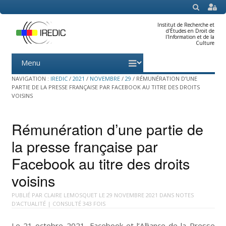
SEARCH
Institut de Recherche et
d'Études en Droit de
l'Information et de la
Culture
Menu
Skip
to
content
NAVIGATION :
IREDIC
/
2021
/
NOVEMBRE
/
29
/
RÉMUNÉRATION D’UNE
PARTIE DE LA PRESSE FRANÇAISE PAR FACEBOOK AU TITRE DES DROITS
VOISINS
Rémunération d’une partie de
la presse française par
Facebook au titre des droits
voisins
PUBLIÉ PAR
CLAIRE LEMOSQUET
LE
29 NOVEMBRE 2021
DANS
NOTES
D'ACTUALITÉ
| CONSULTÉ 343 FOIS
Le 21 octobre 2021, Facebook et l’Alliance de la Presse