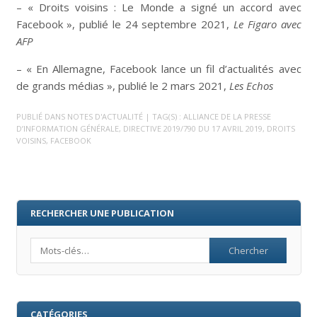
– « Droits voisins : Le Monde a signé un accord avec
Facebook », publié le 24 septembre 2021,
Le Figaro avec
AFP
– « En Allemagne, Facebook lance un fil d’actualités avec
de grands médias », publié le 2 mars 2021,
Les Echos
PUBLIÉ DANS
NOTES D'ACTUALITÉ
| TAG(S) :
ALLIANCE DE LA PRESSE
D’INFORMATION GÉNÉRALE
,
DIRECTIVE 2019/790 DU 17 AVRIL 2019
,
DROITS
VOISINS
,
FACEBOOK
RECHERCHER UNE PUBLICATION
Search
CATÉGORIES