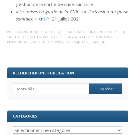
gestion de la sortie de crise sanitaire
« Les mises en garde de la CNIL sur l’extension du passe
sanitaire »
,
cnil.fr
, 21 juillet 2021
PUBLIÉ DANS
DONNÉES NUMÉRIQUES : ACTUALITÉS
,
INTERNET / NUMÉRIQUE
: ACTUALITÉS
,
NOTES D'ACTUALITÉ
| TAG(S) :
ATTEINTE AUX DONNÉES
PERSONNELLES
,
FUITE DE DONNÉES
,
PASS SANITAIRE
,
QR-CODE
RECHERCHER UNE PUBLICATION
Search
CATÉGORIES
Catégories