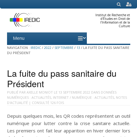
SEARCH
Institut de Recherche et
d'Études en Droit de
l'Information et de la
Culture
Menu
Skip
to
content
NAVIGATION :
IREDIC
/
2022
/
SEPTEMBRE
/
13
/
LA FUITE DU PASS SANITAIRE
DU PRÉSIDENT
La fuite du pass sanitaire du
Président
PUBLIÉ PAR
AXELLE MONIOT
LE
13 SEPTEMBRE 2022
DANS
DONNÉES
NUMÉRIQUES : ACTUALITÉS
,
INTERNET / NUMÉRIQUE : ACTUALITÉS
,
NOTES
D'ACTUALITÉ
| CONSULTÉ 126 FOIS
Depuis quelques mois, les QR codes représentent un outil
numérique pour lutter contre la crise sanitaire actuelle.
Les premiers ont fait leur apparition en hiver dernier lors