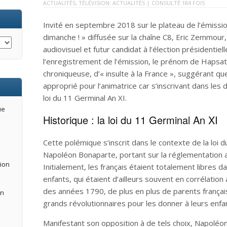
ACTUALITÉS
,
TÉLÉVISION: ACTUALITÉS
| CONSULTÉ 184 FOIS
Invité en septembre 2018 sur le plateau de l’émissio
dimanche ! » diffusée sur la chaîne C8, Eric Zemmour,
audiovisuel et futur candidat à l’élection présidentiell
l’enregistrement de l’émission, le prénom de Hapsa
chroniqueuse, d’« insulte à la France », suggérant qu
approprié pour l’animatrice car s’inscrivant dans les 
loi du 11 Germinal An XI.
ue
Historique : la loi du 11 Germinal An XI
Cette polémique s’inscrit dans le contexte de la loi 
Napoléon Bonaparte, portant sur la réglementation 
tion
Initialement, les français étaient totalement libres 
enfants, qui étaient d’ailleurs souvent en corrélation a
des années 1790, de plus en plus de parents français
an
grands révolutionnaires pour les donner à leurs enfa
Manifestant son opposition à de tels choix, Napoléo