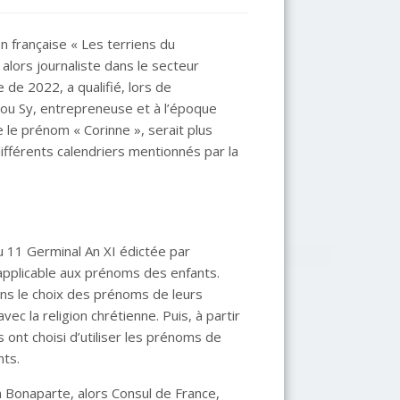
n française « Les terriens du
 alors journaliste dans le secteur
e de 2022, a qualifié, lors de
tou Sy, entrepreneuse et à l’époque
e le prénom « Corinne », serait plus
différents calendriers mentionnés par la
du 11 Germinal An XI édictée par
applicable aux prénoms des enfants.
dans le choix des prénoms de leurs
vec la religion chrétienne. Puis, à partir
 ont choisi d’utiliser les prénoms de
nts.
n Bonaparte, alors Consul de France,