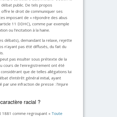
de débat public. De tels propos
ui offre le droit de communiquer ses
extes imposant de « répondre des abus
» (article 11 DDHC), comme par exemple
tion ou l’incitation à la haine.
es débats), demandant la relaxe, rejette
os n’ayant pas été diffusés, du fait du
is.
peut pas insulter sous prétexte de la
 au cours de l’enregistrement ont été
onsidérant que de telles allégations lui
t d’intérêt général initial, ayant
par une infraction de presse : l’injure
caractère racial ?
uillet 1881 comme regroupant «
Toute