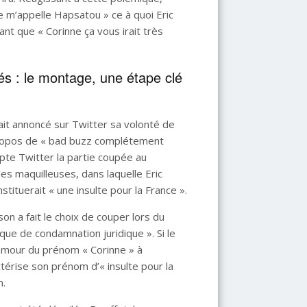
e m’appelle Hapsatou » ce à quoi Eric
t que « Corinne ça vous irait très
s : le montage, une étape clé
vait annoncé sur Twitter sa volonté de
s propos de « bad buzz complétement
pte Twitter la partie coupée au
des maquilleuses, dans laquelle Eric
tuerait « une insulte pour la France ».
son a fait le choix de couper lors du
que de condamnation juridique ». Si le
emmour du prénom « Corinne » à
ctérise son prénom d’« insulte pour la
n.