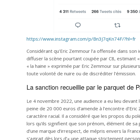
https://www.instagram.com/p/Bn3J7qKn74F/?hl=fr
Considérant qu’Eric Zemmour l’a offensée dans son id
diffuser la scène pourtant coupée par C8, estimant « 
« la haine » exprimée par Eric Zemmour sur plusieurs
toute volonté de nuire ou de discréditer l’émission.
La sanction recueillie par le parquet de P
Le 4 novembre 2022, une audience a eu lieu devant l
peine de 20 000 euros d’amende à l’encontre d’Eric
caractère racial. Il a considéré que les propos du po
lors qu’ils signifient que son prénom, élément de sa 
d’une marque d’irrespect, de mépris envers la France e
s’agirait dès lors d’« une attaque strictement personn