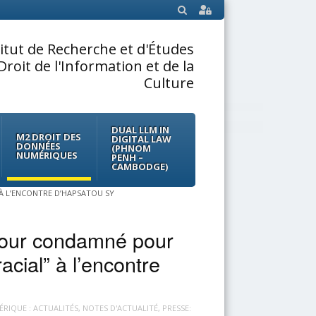
SEARCH
titut de Recherche et d'Études
Droit de l'Information et de la
Culture
DUAL LLM IN
M2 DROIT DES
DIGITAL LAW
DONNÉES
(PHNOM
NUMÉRIQUES
PENH –
CAMBODGE)
 À L’ENCONTRE D’HAPSATOU SY
mour condamné pour
acial” à l’encontre
ÉRIQUE : ACTUALITÉS
,
NOTES D'ACTUALITÉ
,
PRESSE: