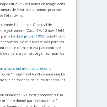
ui imposait que « les noms en usage dans
connus de l’histoire ancienne, pourront
l’état civil ».
er comme l’absence d’état civil de
’enregistrement (Cass. Civ. 12 nov. 1964
 par la
loi du 8 janvier 1993
, constituant
si, désormais, c’est la liberté des parents
ant que ce dernier n’est pas contraire
roit des tiers à voir protéger leur nom de
m à leurs enfants des prénoms
a loi du 11 Germinal An XI comme une loi
ndividus en fonction de leurs prénoms, et
du dimanche ! » il s’est prononcé sur la
e prénom donné par Rachida Dati, à
Zohra. Réagissant à cette polémique,