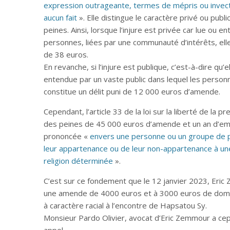
expression outrageante, termes de mépris ou invecti
aucun fait
». Elle distingue le caractère privé ou publi
peines. Ainsi, lorsque l’injure est privée car lue ou 
personnes, liées par une communauté d’intérêts, ell
de 38 euros.
En revanche, si l’injure est publique, c’est-à-dire qu’
entendue par un vaste public dans lequel les personne
constitue un délit puni de 12 000 euros d’amende.
Cependant, l’article 33 de la loi sur la liberté de la
des peines de 45 000 euros d’amende et un an d’emp
prononcée «
envers une personne ou un groupe de pe
leur appartenance ou de leur non-appartenance à une
religion déterminée
».
C’est sur ce fondement que le 12 janvier 2023, Eri
une amende de 4000 euros et à 3000 euros de domma
à caractère racial à l’encontre de Hapsatou Sy.
Monsieur Pardo Olivier, avocat d’Eric Zemmour a ce
appel…