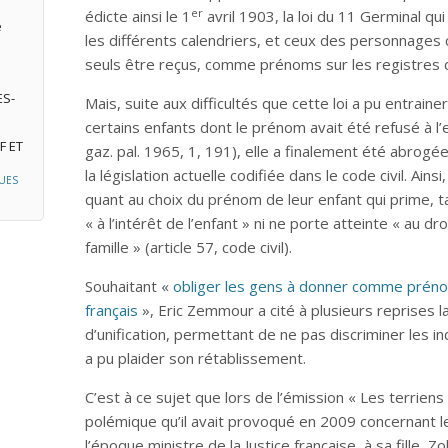
er
édicte ainsi le 1
avril 1903, la loi du 11 Germinal q
e
les différents calendriers, et ceux des personnages 
seuls être reçus, comme prénoms sur les registres de 
ES-
Mais, suite aux difficultés que cette loi a pu entrain
certains enfants dont le prénom avait été refusé à l
F ET
gaz. pal. 1965, 1, 191), elle a finalement été abrogée
la législation actuelle codifiée dans le code civil. Ain
UES
quant au choix du prénom de leur enfant qui prime, t
« à l’intérêt de l’enfant » ni ne porte atteinte « au d
famille » (article 57, code civil).
Souhaitant «
obliger les gens à donner comme préno
français
», Eric Zemmour a cité à plusieurs reprises l
d’unification, permettant de ne pas discriminer les i
a pu plaider son rétablissement.
C’est à ce sujet que lors de l’émission « Les terriens 
polémique qu’il avait provoqué en 2009 concernant l
l’époque ministre de la Justice française, à sa fille, 