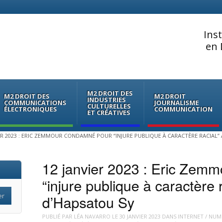
Ins
en 
M2 DROIT DES
M2 DROIT DES
M2 DROIT
INDUSTRIES
COMMUNICATIONS
JOURNALISME
CULTURELLES
ÉLECTRONIQUES
COMMUNICATION
ET CRÉATIVES
IER 2023 : ERIC ZEMMOUR CONDAMNÉ POUR “INJURE PUBLIQUE À CARACTÈRE RACIAL”
12 janvier 2023 : Eric Zem
“injure publique à caractère r
d’Hapsatou Sy
PUBLIÉ PAR
LÉA NAVARRO
LE
30 JANVIER 2023
DANS
INTERNET / NUM