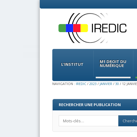
Menu
Skip
to
M1 DROIT DU
content
L’INSTITUT
NUMÉRIQUE
NAVIGATION :
IREDIC
/
2023
/
JANVIER
/
30
/
12 JANV
RECHERCHER UNE PUBLICATION
Search