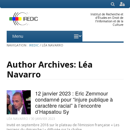
SEARCH
Institut de Recherche et
d'Études en Droit de
l'Information et de la
Culture
Menu
Skip
to
content
NAVIGATION :
IREDIC
/
LÉA NAVARRO
Author Archives:
Léa
Navarro
12 janvier 2023 : Eric Zemmour
condamné pour “injure publique à
caractère racial” à l’encontre
d’Hapsatou Sy
LÉA NAVARRO
/
30 JANVIER 2023
Invité en septembre 2018 sur le plateau de l’émission française « Les
terriens du dimanche ! » diffusée sur la chaîne…