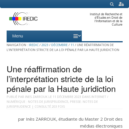
SEARCH
Institut de Recherche et
d'Études en Droit de
l'Information et de la
Culture
Menu
Skip
to
content
NAVIGATION :
IREDIC
/
2023
/
DÉCEMBRE
/
11
/
UNE RÉAFFIRMATION DE
L’INTERPRÉTATION STRICTE DE LA LOI PÉNALE PAR LA HAUTE JURIDICTION
Une réaffirmation de
l’interprétation stricte de la loi
pénale par la Haute juridiction
PUBLIÉ PAR
INES ZARROUK
LE
11 DÉCEMBRE 2023
DANS
INTERNET /
NUMÉRIQUE : NOTES DE JURISPRUDENCE
,
PRESSE: NOTES DE
JURISPRUDENCE
| CONSULTÉ 203 FOIS
par Inès ZARROUK, étudiante du Master 2 Droit des
médias électroniques