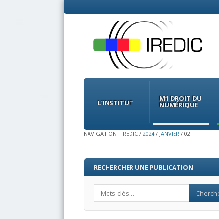
Menu
Skip
to
M1 DROIT DU
content
L’INSTITUT
NUMÉRIQUE
NAVIGATION :
IREDIC
/
2024
/
JANVIER
/
02
RECHERCHER UNE PUBLICATION
Search