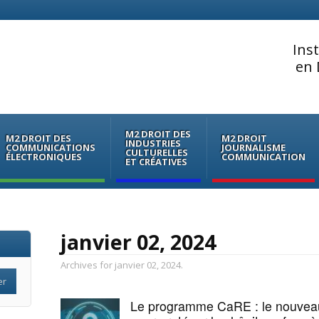
Ins
en 
M2 DROIT DES
M2 DROIT DES
M2 DROIT
INDUSTRIES
COMMUNICATIONS
JOURNALISME
CULTURELLES
ÉLECTRONIQUES
COMMUNICATION
ET CRÉATIVES
janvier 02, 2024
Archives for janvier 02, 2024.
Le programme CaRE : le nouveau