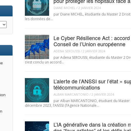
pour protéger les hôpitaux face à 
DIANE MICHEL
/
2 JANVIER 2024
par Diane MICHEL, étudiante du Master 2 Droit
les données de…
Le Cyber Résilience Act : accor
Conseil de l’Union européenne
ADENA SEROUSSI
/
2 JANVIER 2024
par Adena SEROUSSI, étudiante du Master 2 Dr
s’est conclu un accord…
ue
L’alerte de l’ANSSI sur l’état « s
télécommunications
ALBAN MARCANTONIO
/
2 JANVIER 2024
tion
par Alban MARCANTONIO, étudiant du Master 2
décembre 2023, l’ANSSI (l’Agence Nationale…
an
L’IA générative dans la création 
des “faux artistes” et les défis ju