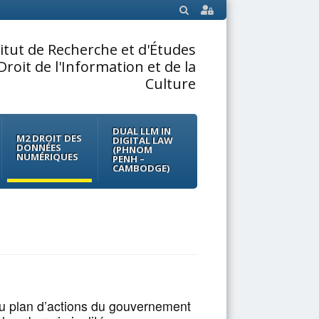
SEARCH
titut de Recherche et d'Études
Droit de l'Information et de la
Culture
DUAL LLM IN
M2 DROIT DES
DIGITAL LAW
DONNÉES
(PHNOM
NUMÉRIQUES
PENH –
CAMBODGE)
 plan d’actions du gouvernement