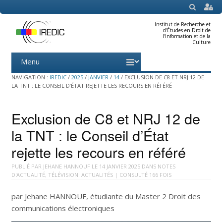
SEARCH
Institut de Recherche et
d'Études en Droit de
l'Information et de la
Culture
Menu
Skip
to
content
NAVIGATION :
IREDIC
/
2025
/
JANVIER
/
14
/
EXCLUSION DE C8 ET NRJ 12 DE
LA TNT : LE CONSEIL D’ÉTAT REJETTE LES RECOURS EN RÉFÉRÉ
Exclusion de C8 et NRJ 12 de
la TNT : le Conseil d’État
rejette les recours en référé
PUBLIÉ PAR
JEHANE HANNOUF
LE
14 JANVIER 2025
DANS
NOTES
D'ACTUALITÉ
,
TÉLÉVISION: ACTUALITÉS
| CONSULTÉ 166 FOIS
par Jehane HANNOUF, étudiante du Master 2 Droit des
communications électroniques