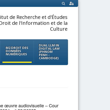
SEARCH
titut de Recherche et d'Études
Droit de l'Information et de la
Culture
DUAL LLM IN
M2 DROIT DES
DIGITAL LAW
DONNÉES
(PHNOM
NUMÉRIQUES
PENH –
CAMBODGE)
’une œuvre audiovisuelle – Cour