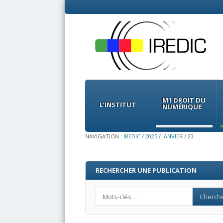
Menu
Skip
to
M1 DROIT DU
content
L’INSTITUT
NUMÉRIQUE
NAVIGATION :
IREDIC
/
2025
/
JANVIER
/
23
RECHERCHER UNE PUBLICATION
Search