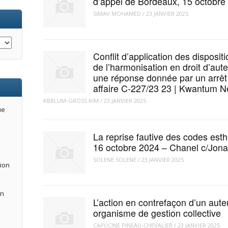
d’appel de Bordeaux, 15 octobre
SIMAV MOHAMED
/
23 JANVIER 2025
Conflit d’application des disposi
de l’harmonisation en droit d’aut
une réponse donnée par un arrêt
affaire C-227/23 23 | Kwantum N
KBBLUM-GROSS KIM
/
23 JANVIER 2025
ue
La reprise fautive des codes esth
16 octobre 2024 – Chanel c/Jon
SOLENE SOLENE
/
23 JANVIER 2025
tion
an
L’action en contrefaçon d’un auteu
organisme de gestion collective
CAPUCINE PINEAU-CHEVALIER
/
23 JANVIER 2025