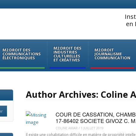
Ins
en 
M2 DROIT DES
M2 DROIT DES
M2 DROIT
INDUSTRIES
COMMUNICATIONS
JOURNALISME
CULTURELLES
ÉLECTRONIQUES
COMMUNICATION
ET CRÉATIVES
Author Archives:
Coline 
COUR DE CASSATION, CHAMBRE
17-86402 SOCIETE GIVOZ C. M
COLINE AMAR
/
1 JUILLET 2019
Il existe une cohabitation difficile en matière de propriété intell