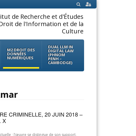
SEARCH
titut de Recherche et d'Études
Droit de l'Information et de la
Culture
DUAL LLM IN
M2 DROIT DES
DIGITAL LAW
DONNÉES
(PHNOM
NUMÉRIQUES
PENH –
CAMBODGE)
Amar
 CRIMINELLE, 20 JUIN 2018 –
. X
ectuelle ; l’œuvre se distingue de son support,