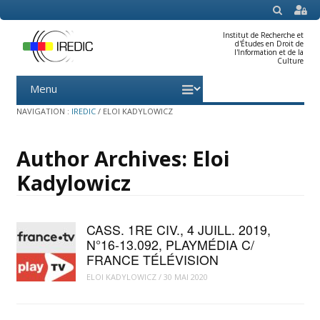
SEARCH
Institut de Recherche et
d'Études en Droit de
l'Information et de la
Culture
Menu
Skip
to
content
NAVIGATION :
IREDIC
/
ELOI KADYLOWICZ
Author Archives:
Eloi
Kadylowicz
CASS. 1RE CIV., 4 JUILL. 2019,
N°16-13.092, PLAYMÉDIA C/
FRANCE TÉLÉVISION
ELOI KADYLOWICZ
/
30 MAI 2020