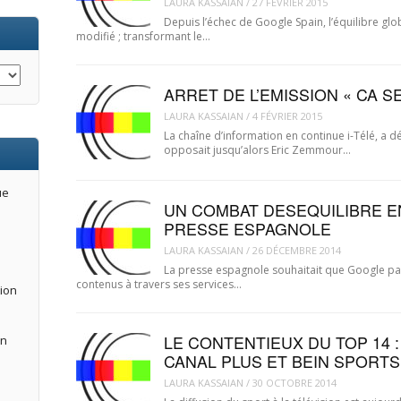
LAURA KASSAIAN
/
27 FÉVRIER 2015
Depuis l’échec de Google Spain, l’équilibre glob
modifié ; transformant le…
ARRET DE L’EMISSION « CA S
LAURA KASSAIAN
/
4 FÉVRIER 2015
La chaîne d’information en continue i-Télé, a d
opposait jusqu’alors Eric Zemmour…
ue
UN COMBAT DESEQUILIBRE E
PRESSE ESPAGNOLE
LAURA KASSAIAN
/
26 DÉCEMBRE 2014
La presse espagnole souhaitait que Google pai
contenus à travers ses services…
tion
LE CONTENTIEUX DU TOP 14 
an
CANAL PLUS ET BEIN SPORTS
LAURA KASSAIAN
/
30 OCTOBRE 2014