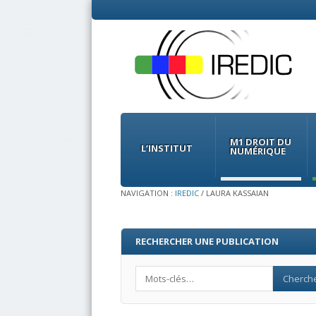
Menu
Skip
to
M1 DROIT DU
content
L’INSTITUT
NUMÉRIQUE
NAVIGATION :
IREDIC
/
LAURA KASSAIAN
RECHERCHER UNE PUBLICATION
Search