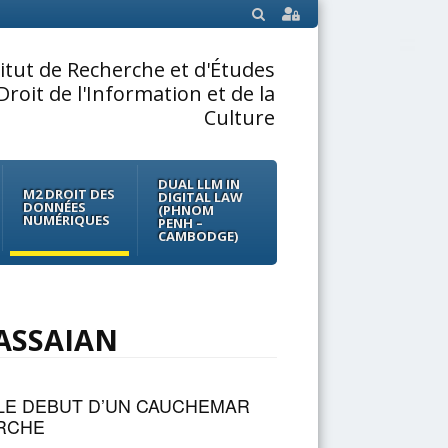
SEARCH
titut de Recherche et d'Études
Droit de l'Information et de la
Culture
DUAL LLM IN
M2 DROIT DES
DIGITAL LAW
DONNÉES
(PHNOM
NUMÉRIQUES
PENH –
CAMBODGE)
KASSAIAN
 LE DEBUT D’UN CAUCHEMAR
RCHE