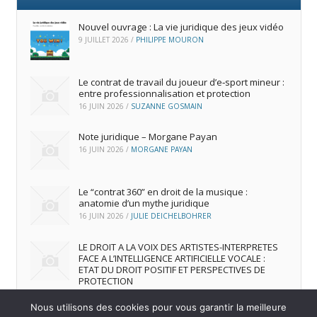
Nouvel ouvrage : La vie juridique des jeux vidéo
9 JUILLET 2026
/
PHILIPPE MOURON
Le contrat de travail du joueur d’e‑sport mineur :
entre professionnalisation et protection
16 JUIN 2026
/
SUZANNE GOSMAIN
Note juridique – Morgane Payan
16 JUIN 2026
/
MORGANE PAYAN
Le “contrat 360” en droit de la musique :
anatomie d’un mythe juridique
16 JUIN 2026
/
JULIE DEICHELBOHRER
LE DROIT A LA VOIX DES ARTISTES-INTERPRETES
FACE A L’INTELLIGENCE ARTIFICIELLE VOCALE :
ETAT DU DROIT POSITIF ET PERSPECTIVES DE
PROTECTION
16 JUIN 2026
/
ANDREA FRANCA MARQUES FRUTUOSO
Nous utilisons des cookies pour vous garantir la meilleure