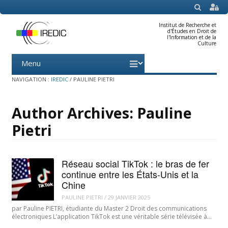
SEARCH
Institut de Recherche et
d'Études en Droit de
l'Information et de la
Culture
Menu
Skip
to
content
NAVIGATION :
IREDIC
/
PAULINE PIETRI
Author Archives:
Pauline
Pietri
Réseau social TikTok : le bras de fer
continue entre les États-Unis et la
Chine
PAULINE PIETRI
/
29 JANVIER 2025
par Pauline PIETRI, étudiante du Master 2 Droit des communications
électroniques L’application TikTok est une véritable série télévisée à…