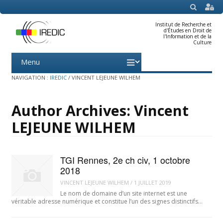
SEARCH
Institut de Recherche et
d'Études en Droit de
l'Information et de la
Culture
Menu
Skip
to
content
NAVIGATION :
IREDIC
/
VINCENT LEJEUNE WILHEM
Author Archives:
Vincent
LEJEUNE WILHEM
TGI Rennes, 2e ch civ, 1 octobre
2018
VINCENT LEJEUNE WILHEM
/
1 JUILLET 2019
Le nom de domaine d’un site internet est une
véritable adresse numérique et constitue l’un des signes distinctifs…