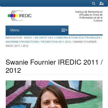
SEARCH
Institut de Recherche et
d'Études en Droit de
l'Information et de la
Culture
Menu
Skip
to
content
NAVIGATION :
IREDIC
/
M2 DROIT DES COMMUNICATIONS ÉLECTRONIQUES
/
ANCIENNES PROMOTIONS
/
PROMOTION 2011-2012
/
SWANIE FOURNIER
IREDIC 2011 / 2012
Swanie Fournier IREDIC 2011 /
2012