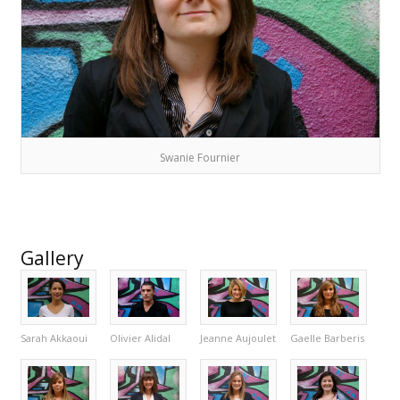
Swanie Fournier
Gallery
Sarah Akkaoui
Olivier Alidal
Jeanne Aujoulet
Gaelle Barberis