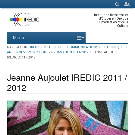
SEARCH
Institut de Recherche et
d'Études en Droit de
l'Information et de la
Culture
Menu
Skip
to
content
NAVIGATION :
IREDIC
/
M2 DROIT DES COMMUNICATIONS ÉLECTRONIQUES
/
ANCIENNES PROMOTIONS
/
PROMOTION 2011-2012
/
JEANNE AUJOULET
IREDIC 2011 / 2012
Jeanne Aujoulet IREDIC 2011 /
2012