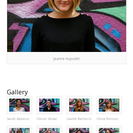
Jeanne Aujoulet
Gallery
Sarah Akkaoui
Olivier Alidal
Gaelle Barberis
Olivia Belouin