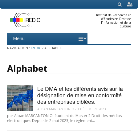
SEARCH
Institut de Recherche et
d'Études en Droit de
l'Information et de la
Culture
Menu
Skip
to
content
NAVIGATION :
IREDIC
/
ALPHABET
Alphabet
Le DMA et les différents avis sur la
désignation de mise en conformité
des entreprises ciblées.
ALBAN MARCANTONIO
/
1 DÉCEMBRE 2023
par Alban MARCANTONIO, étudiant du Master 2 Droit des médias
électroniques Depuis le 2 mai 2023, le règlement…