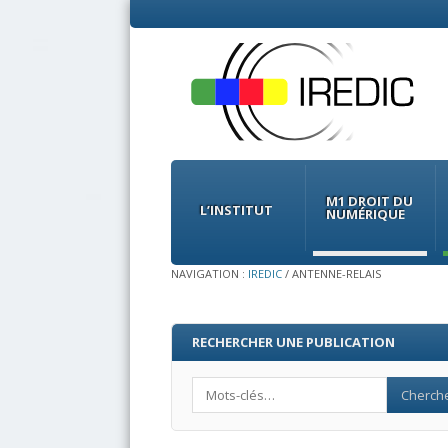
Menu
Skip
to
M1 DROIT DU
content
L’INSTITUT
NUMÉRIQUE
NAVIGATION :
IREDIC
/
ANTENNE-RELAIS
RECHERCHER UNE PUBLICATION
Search