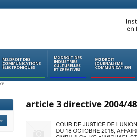
Ins
en 
M2 DROIT DES
M2 DROIT DES
M2 DROIT
INDUSTRIES
COMMUNICATIONS
JOURNALISME
CULTURELLES
ÉLECTRONIQUES
COMMUNICATION
ET CRÉATIVES
/CE
article 3 directive 2004/4
COUR DE JUSTICE DE L’UNION
DU 18 OCTOBRE 2018, AFFAIRE
GMBH & Co. KG c/ MICHAEL 