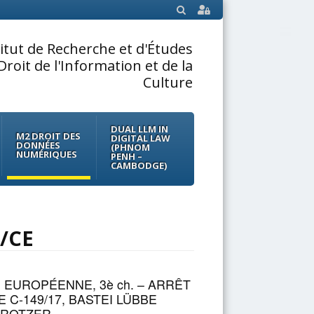
SEARCH
titut de Recherche et d'Études
Droit de l'Information et de la
Culture
DUAL LLM IN
M2 DROIT DES
DIGITAL LAW
DONNÉES
(PHNOM
NUMÉRIQUES
PENH –
CAMBODGE)
8/CE
 EUROPÉENNE, 3è ch. – ARRÊT
 C-149/17, BASTEI LÜBBE
STROTZER