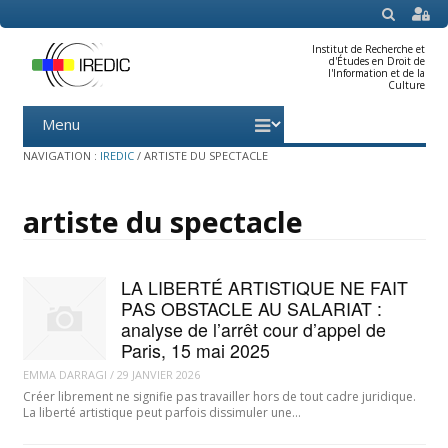
SEARCH
Institut de Recherche et
d'Études en Droit de
l'Information et de la
Culture
Menu
Skip
to
content
NAVIGATION :
IREDIC
/
ARTISTE DU SPECTACLE
artiste du spectacle
LA LIBERTÉ ARTISTIQUE NE FAIT
PAS OBSTACLE AU SALARIAT :
analyse de l’arrêt cour d’appel de
Paris, 15 mai 2025
EMMA DARRAGI
/
29 JANVIER 2026
Créer librement ne signifie pas travailler hors de tout cadre juridique.
La liberté artistique peut parfois dissimuler une…