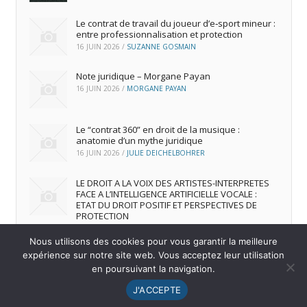
Le contrat de travail du joueur d’e‑sport mineur :
entre professionnalisation et protection
16 JUIN 2026
/
SUZANNE GOSMAIN
Note juridique – Morgane Payan
16 JUIN 2026
/
MORGANE PAYAN
Le “contrat 360” en droit de la musique :
anatomie d’un mythe juridique
16 JUIN 2026
/
JULIE DEICHELBOHRER
LE DROIT A LA VOIX DES ARTISTES-INTERPRETES
FACE A L’INTELLIGENCE ARTIFICIELLE VOCALE :
ETAT DU DROIT POSITIF ET PERSPECTIVES DE
PROTECTION
16 JUIN 2026
/
ANDREA FRANCA MARQUES FRUTUOSO
Nous utilisons des cookies pour vous garantir la meilleure
expérience sur notre site web. Vous acceptez leur utilisation
en poursuivant la navigation.
© 2026
IREDIC
-
Mentions Légales
J'ACCEPTE
Menu