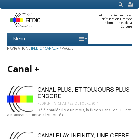
SEARCH
Institut de Recherche et
d'Études en Droit de
l'Information et de la
Culture
Menu
Skip
to
content
NAVIGATION :
IREDIC
/
CANAL +
/
PAGE 3
Canal +
CANAL PLUS, ET TOUJOURS PLUS
ENCORE
FLORENT.MICHAT
/
28 OCTOBRE 2011
Déjà annulée il y a un mois, la fusion CanalSat-TPS est
à nouveau soumise à l’Autorité de la…
CANALPLAY INFINITY, UNE OFFRE