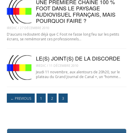
UNE PREMIÈRE CHAÎNE 100 %
FOOT DANS LE PAYSAGE
AUDIOVISUEL FRANÇAIS, MAIS
POURQUOI FAIRE ?
IREDIC
/
27 DÉCEMBRE 2010
D‘aucuns redoutent déjà que C Foot ne fasse long feu sur les petits
écrans, se remémorant ces professionnels…
LE(S) JOINT(S) DE LA DISCORDE
IREDIC
/
11 DÉCEMBRE 2010
Jeudi 11 novembre, aux alentours de 20h20, sur le
plateau du Grand Journal de Canal +, un “homme…
←
PREVIOUS
1
2
3