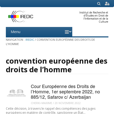
SEARCH
Institut de Recherche et
d'Études en Droit de
l'Information et de la
Culture
Menu
Skip
to
content
NAVIGATION :
IREDIC
/
CONVENTION EUROPÉENNE DES DROITS DE
L’HOMME
convention européenne des
droits de l’homme
Cour Européenne des Droits de
l’Homme, 1er septembre 2022, no
885/12, Safarov c/ Azerbaijan
CHERKI-MAXIME
/
20 NOVEMBRE 2022
Cette décision, à travers le rappel des compétences des juges
européens en matière de contrôle, sanctionne un État…